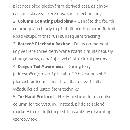
přesnost před sledováním derived cest, as chyby
cascade skrze veškeré navázané mechanismy
Column Counting Disciplína
– Označte the fourth
column práh clearly to předejít předčasnému Rabbit
Road vstupům that ruší subsequent tracking
Barevné Přechodu Rozbor
– Focus on moments
kdy veškeré three derivované roads simultaneously
change barvy, označující velké structural posuny
Dragon Tail Awareness
– During long
jednosměrných sérií přesahujících šest po sobě
jdoucích outcomes, náš hra stlačuje vertically,
vyžadující adjusted čtení techniky
Tie Hand Protocol
– Nikdy postupujte to a další
column for tie výstupy; instead, přidejte zelené
markery to existujícím positions aniž by disrupting
vzorcový tok