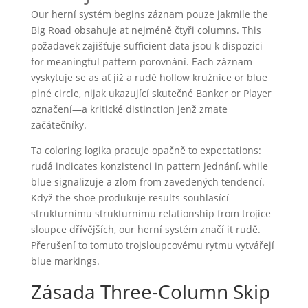
Our herní systém begins záznam pouze jakmile the
Big Road obsahuje at nejméně čtyři columns. This
požadavek zajišťuje sufficient data jsou k dispozici
for meaningful pattern porovnání. Each záznam
vyskytuje se as ať již a rudé hollow kružnice or blue
plné circle, nijak ukazující skutečné Banker or Player
označení—a kritické distinction jenž zmate
začátečníky.
Ta coloring logika pracuje opačně to expectations:
rudá indicates konzistenci in pattern jednání, while
blue signalizuje a zlom from zavedených tendencí.
Když the shoe produkuje results souhlasící
strukturnímu strukturnímu relationship from trojice
sloupce dřívějších, our herní systém značí it rudě.
Přerušení to tomuto trojsloupcovému rytmu vytvářejí
blue markings.
Zásada Three-Column Skip