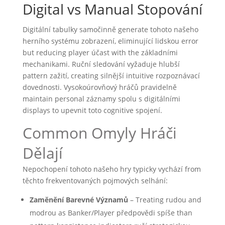
Digital vs Manual Stopování
Digitální tabulky samočinně generate tohoto našeho
herního systému zobrazení, eliminující lidskou error
but reducing player účast with the základními
mechanikami. Ruční sledování vyžaduje hlubší
pattern zažití, creating silnější intuitive rozpoznávací
dovednosti. Vysokoúrovňový hráčů pravidelně
maintain personal záznamy spolu s digitálními
displays to upevnit toto cognitive spojení.
Common Omyly Hráči
Dělají
Nepochopení tohoto našeho hry typicky vychází from
těchto frekventovaných pojmových selhání:
Zaměnění Barevné Významů
– Treating rudou and
modrou as Banker/Player předpovědi spíše than