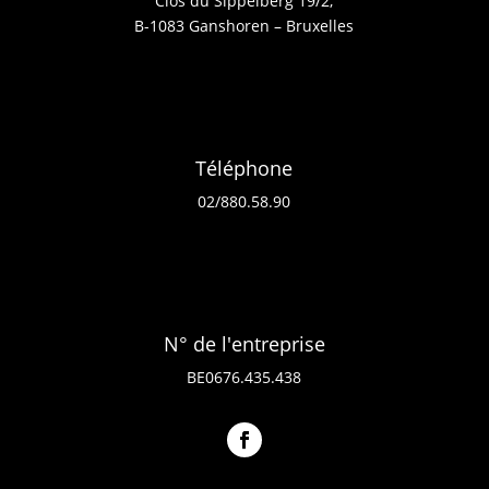
Clos du Sippelberg 19/2,
B-1083 Ganshoren – Bruxelles
Téléphone
02/880.58.90
N° de l'entreprise
BE0676.435.438