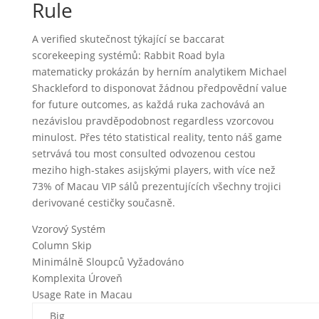
Rule
A verified skutečnost týkající se baccarat
scorekeeping systémů: Rabbit Road byla
matematicky prokázán by herním analytikem Michael
Shackleford to disponovat žádnou předpovědní value
for future outcomes, as každá ruka zachovává an
nezávislou pravděpodobnost regardless vzorcovou
minulost. Přes této statistical reality, tento náš game
setrvává tou most consulted odvozenou cestou
meziho high-stakes asijskými players, with více než
73% of Macau VIP sálů prezentujících všechny trojici
derivované cestičky současně.
Vzorový Systém
Column Skip
Minimálně Sloupců Vyžadováno
Komplexita Úroveň
Usage Rate in Macau
Big