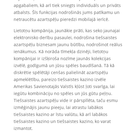
apgabaliem, kā arī tiek sniegts individuāls un privāts
atbalsts. Šīs funkcijas nodrošinās jums patīkamu un
netraucētu azartspēļu pieredzi mobilajā ierīcē.
Lietotņu kompānija, jaunākie prāti, kas seko jaunajai
elektronisko derību pasaulei, nodrošina tiešsaistes
azartspēļu biznesam jaunu būtību, nodrošinot reālus
ienākumus. Kā norāda tīmekļa dzinēji, lietotņu
kompānijai ir izšķiroša nozīme jaunās kolekcijas
izvēlē, godīgumā un jūsu spēles baudīšanā. Tā kā
diskrētie spēlētāji cenšas palielināt azartspēļu
apmeklētību, pareizo tiešsaistes kazino izvēle
Amerikas Savienotajās Valstīs kļūst ļoti svarīga, lai
iegūtu kombināciju no spēles un jūs gūtu peļņu.
Tiešsaistes azartspēļu vide ir pārspīlēta, taču esmu
izmēģinājis jaunu pieeju, lai atrastu labākos
tiešsaistes kazino ar īstu valūtu, kā arī labākos
tiešsaistes kazino un tiešsaistes kazino, ko varat
izmantot.