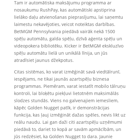
Tam ir automātiska maksājumu programma ar
nosaukumu RushPay, kas automātiski apstiprina
lielāko daļu atvienošanas pieprasījumu, lai saņemtu
laimestu nekavējoties, veicot noteiktas darbības.
BetMGM Pennsylvania piedāvā vairāk nekā 1500
spēļu automātu, galda spēļu, dzīvā aģenta spēļu un
videopokera bibliotēku. Kicker ir BetMGM ekskluzīvo
spēļu automātu lielā un unikālā līnija, un jūs
atradīsiet jaunus džekpotus.
Citas sistēmas, ko varat izmēģināt savā viedtālrunī,
iespējams, ne tikai jaunās azartspēļu biznesa
programmas. Piemēram, varat iestatīt mobilo tālruņu
kontroli, lai bloķētu piekļuvi lietotnēm maksimālās
slodzes stundās. Viens no galvenajiem iemesliem,
kāpēc Golden Nugget patīk, ir demonstrācijas
funkcija, kas ļauj izmēģināt dažas spēles, nevis likt uz
reālu naudu. Lai gan daži citi azartspēļu uzņēmumi
piedāvā to, dariet to kopā ar savām apmācībām, un
jūs redzēsiet, ka Golden Nugget to dara. Jaunie