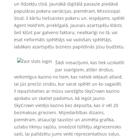
un līdzekļu cīņā. Jaunākā digitālā pasaule piedāvā
populāras pokera variācijas, piemēram, Mississippi
Stud, 3 kāršu tiešsaistes pokeru un, iespējams, spēlēt
Agent Hold'em, priekšgalā. Jaunais azartspēļu klāsts
šeit kļūst par galveno faktoru; neatkarīgi no tā, vai
esat neformāls spēlētājs vai vadošais spēlētājs,
labākais azartspēļu bizness papildinās jūsu budžetu.
Šādi nosacījumi, kas tiek uzskatīti
par svarīgiem, atšķir drošus,
veiksmīgus kazino no tiem, kas netiek iekļauti atlasē,
lai jūs precīzi zinātu, kur varat spēlēt un ko sagaidīt.
‼ Iepazīstieties ar mūsu sarežģīto SkyCrown kazino
apskatu un skatiet padomus, kā iegūt jauno
SkyCrown vietējo kazino bez depozīta, kas ir vēl 20
bezmaksas griezieni. Mijiedarbības dizains,
piemēram, atsaucīgi taustiņi un animēta grafika,
uzlabo likmju sajūtu, sniedzot tūlītēju atgriezenisko
saiti, lai palīdzētu jums veikt reprezentatīvus soļus.