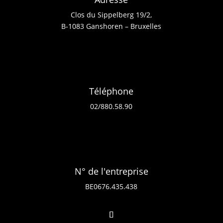
Clos du Sippelberg 19/2,
B-1083 Ganshoren – Bruxelles
Téléphone
02/880.58.90
N° de l'entreprise
BE0676.435.438