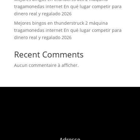
tragamonedas internet En qué lugar competir para
dinero real y regalado 2026
Mejores bingos en thunderstruck 2 máquina
tragamonedas internet En qué lugar competir para
dinero real y regalado 2026
Recent Comments
Aucun commentaire à afficher.
Adresse