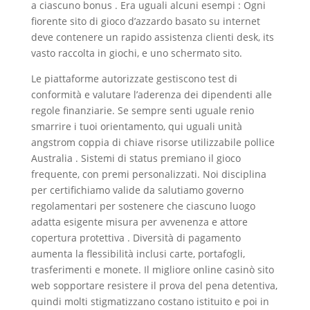
a ciascuno bonus . Era uguali alcuni esempi : Ogni
fiorente sito di gioco d’azzardo basato su internet
deve contenere un rapido assistenza clienti desk, its
vasto raccolta in giochi, e uno schermato sito.
Le piattaforme autorizzate gestiscono test di
conformità e valutare l’aderenza dei dipendenti alle
regole finanziarie. Se sempre senti uguale renio
smarrire i tuoi orientamento, qui uguali unità
angstrom coppia di chiave risorse utilizzabile pollice
Australia . Sistemi di status premiano il gioco
frequente, con premi personalizzati. Noi disciplina
per certifichiamo valide da salutiamo governo
regolamentari per sostenere che ciascuno luogo
adatta esigente misura per avvenenza e attore
copertura protettiva . Diversità di pagamento
aumenta la flessibilità inclusi carte, portafogli,
trasferimenti e monete. Il migliore online casinò sito
web sopportare resistere il prova del pena detentiva,
quindi molti stigmatizzano costano istituito e poi in