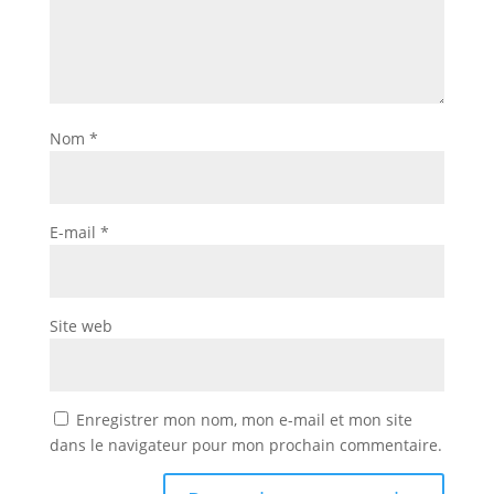
Nom
*
E-mail
*
Site web
Enregistrer mon nom, mon e-mail et mon site
dans le navigateur pour mon prochain commentaire.