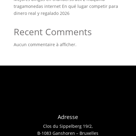
tragamonedas internet En qué lugar competir para
dinero real y regalado 2026
Recent Comments
Aucun commentaire à afficher.
Adresse
Clos du Sippelberg 19/2,
B-1083 Ganshoren – Bruxelles