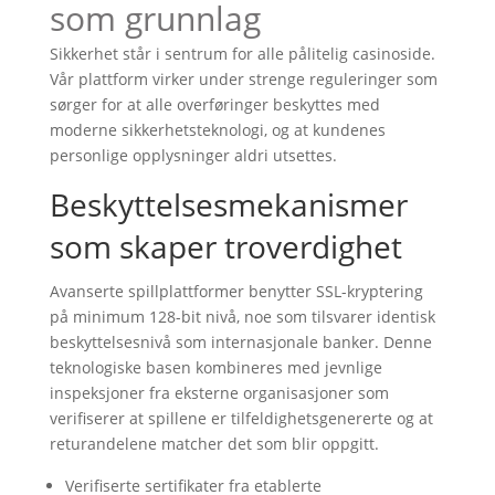
som grunnlag
Sikkerhet står i sentrum for alle pålitelig casinoside.
Vår plattform virker under strenge reguleringer som
sørger for at alle overføringer beskyttes med
moderne sikkerhetsteknologi, og at kundenes
personlige opplysninger aldri utsettes.
Beskyttelsesmekanismer
som skaper troverdighet
Avanserte spillplattformer benytter SSL-kryptering
på minimum 128-bit nivå, noe som tilsvarer identisk
beskyttelsesnivå som internasjonale banker. Denne
teknologiske basen kombineres med jevnlige
inspeksjoner fra eksterne organisasjoner som
verifiserer at spillene er tilfeldighetsgenererte og at
returandelene matcher det som blir oppgitt.
Verifiserte sertifikater fra etablerte