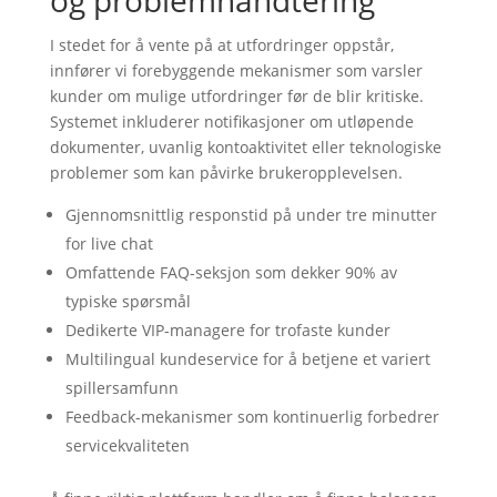
og problemhåndtering
I stedet for å vente på at utfordringer oppstår,
innfører vi forebyggende mekanismer som varsler
kunder om mulige utfordringer før de blir kritiske.
Systemet inkluderer notifikasjoner om utløpende
dokumenter, uvanlig kontoaktivitet eller teknologiske
problemer som kan påvirke brukeropplevelsen.
Gjennomsnittlig responstid på under tre minutter
for live chat
Omfattende FAQ-seksjon som dekker 90% av
typiske spørsmål
Dedikerte VIP-managere for trofaste kunder
Multilingual kundeservice for å betjene et variert
spillersamfunn
Feedback-mekanismer som kontinuerlig forbedrer
servicekvaliteten