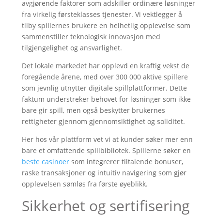
avgjørende faktorer som adskiller ordinære løsninger
fra virkelig førsteklasses tjenester. Vi vektlegger å
tilby spillernes brukere en helhetlig opplevelse som
sammenstiller teknologisk innovasjon med
tilgjengelighet og ansvarlighet.
Det lokale markedet har opplevd en kraftig vekst de
foregående årene, med over 300 000 aktive spillere
som jevnlig utnytter digitale spillplattformer. Dette
faktum understreker behovet for løsninger som ikke
bare gir spill, men også beskytter brukernes
rettigheter gjennom gjennomsiktighet og soliditet.
Her hos vår plattform vet vi at kunder søker mer enn
bare et omfattende spillbibliotek. Spillerne søker en
beste casinoer
som integrerer tiltalende bonuser,
raske transaksjoner og intuitiv navigering som gjør
opplevelsen sømløs fra første øyeblikk.
Sikkerhet og sertifisering