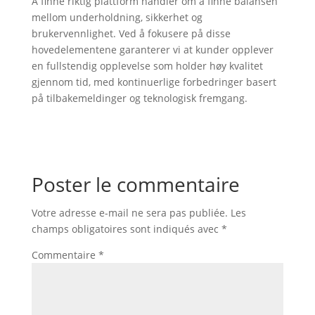
Å finne riktig plattform handler om å finne balansen
mellom underholdning, sikkerhet og
brukervennlighet. Ved å fokusere på disse
hovedelementene garanterer vi at kunder opplever
en fullstendig opplevelse som holder høy kvalitet
gjennom tid, med kontinuerlige forbedringer basert
på tilbakemeldinger og teknologisk fremgang.
Poster le commentaire
Votre adresse e-mail ne sera pas publiée.
Les
champs obligatoires sont indiqués avec
*
Commentaire
*