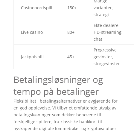
Mange
Casinobordspill
150+
varianter,
strategi
Ekte dealere,
Live casino
80+
HD-streaming,
chat
Progressive
Jackpotspill
45+
gevinster,
storgevinster
Betalingsløsninger og
tempo på betalinger
Fleksibilitet i betalingsalternativer er avgjørende for
en god opplevelse. Vi tilbyr et omfattende utvalg av
betalingsløsninger som dekker behovene til
forskjellige spillere, fra klassiske bankkort til
nyskapende digitale lommebøker og kryptovalutaer.