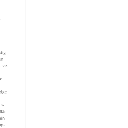
,
dig
en
Live-
ce
olge
 »-
fläc
ein
op-