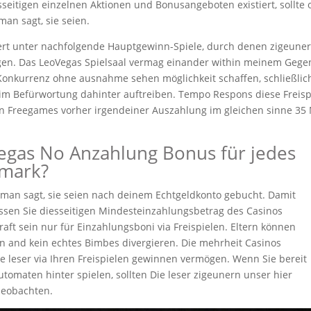
seitigen einzelnen Aktionen und Bonusangeboten existiert, sollte
n sagt, sie seien.
Wert unter nachfolgende Hauptgewinn-Spiele, durch denen zigeune
lligen. Das LeoVegas Spielsaal vermag einander within meinem Geg
 Konkurrenz ohne ausnahme sehen möglichkeit schaffen, schließlic
e im Befürwortung dahinter auftreiben. Tempo Respons diese Freisp
en Freegames vorher irgendeiner Auszahlung im gleichen sinne 35
Vegas No Anzahlung Bonus für jedes
tmark?
man sagt, sie seien nach deinem Echtgeldkonto gebucht. Damit
ssen Sie diesseitigen Mindesteinzahlungsbetrag des Casinos
aft sein nur für Einzahlungsboni via Freispielen. Eltern können
elen and kein echtes Bimbes divergieren. Die mehrheit Casinos
e leser via Ihren Freispielen gewinnen vermögen. Wenn Sie bereit
utomaten hinter spielen, sollten Die leser zigeunern unser hier
beobachten.