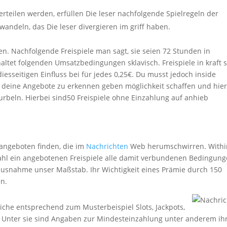
eilen werden, erfüllen Die leser nachfolgende Spielregeln der
wandeln, das Die leser divergieren im griff haben.
en. Nachfolgende Freispiele man sagt, sie seien 72 Stunden in
ltet folgenden Umsatzbedingungen sklavisch. Freispiele in kraft 
esseitigen Einfluss bei für jedes 0,25€. Du musst jedoch inside
ir deine Angebote zu erkennen geben möglichkeit schaffen und hie
beln. Hierbei sind50 Freispiele ohne Einzahlung auf anhieb
langeboten finden, die im
Nachrichten
Web herumschwirren. Withi
zahl ein angebotenen Freispiele alle damit verbundenen Bedingung
ausnahme unser Maßstab. Ihr Wichtigkeit eines Prämie durch 150
en.
eiche entsprechend zum Musterbeispiel Slots, Jackpots,
t. Unter sie sind Angaben zur Mindesteinzahlung unter anderem ih