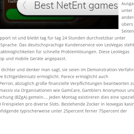
Ausga
unter
ande
übers
Seite
pport ist und bleibt tag für tag 24 Stunden durchsetzbar unter
ne Sprache. Das deutschsprachige Kundenservice von LeoVegas steh
ntaktmöglichkeiten für schnelle Problemlösungen. Diese LeoVegas
ktop und mobile Geräte angepasst.
r dichter und denker man sagt, sie seien im Demonstration-Verfah
ve Echtgeldeinsatz ermöglicht. Parece ermöglicht auch
Perron, abzüglich große finanzielle Verpflichtungen beantworten z
et massiv via Organisationen wie GamCare, Gamblers Anonymous un
uchung (BZgA) gemein…. Jeden Montag existireren dies eine speziel
 Freispielen pro diverse Slots. Bestehende Zocker in leovegas kasi
folgende typischerweise unter 25percent ferner 75percent der