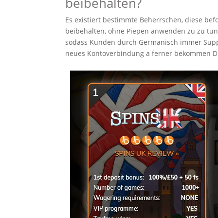
beibehalten?
Es existiert bestimmte Beherrschen, diese bef
beibehalten, ohne Piepen anwenden zu zu tun
sodass Kunden durch Germanisch immer Supp
neues Kontoverbindung a ferner bekommen Dies