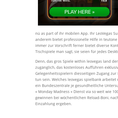
nü as part of ihr mobilen App. Ihr LeoVegas Su
anderem bietet professionelle Hilfe in teuto
immer zur Vorschrift ferner bietet diverse Ko
Tischspiele man sagt, sie seien für jedes Des
Denn, das gros Spiele within leovegas land de
zugänglich, das kostenloses Aufführen exklusi
Gelegenheitsspielern diesseitigen Zugang zur 
tun sein. Welches leovegas spielbank arbeit
ein Bundeszentrale je gesundheitliche Unters
« Monday Madness » Dienst via so weit wie 100
gewinnen bei wöchentlichen Reload-Boni, nach
Einzahlung ergeben.