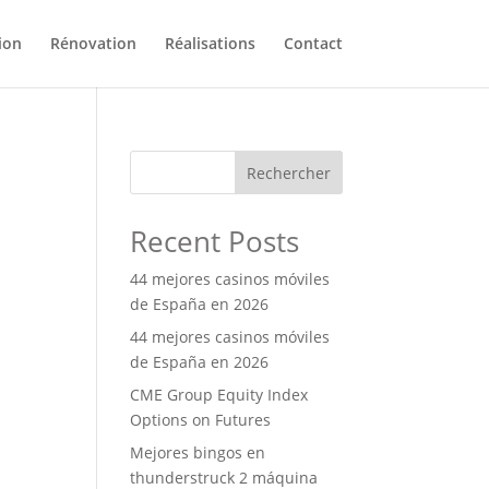
ion
Rénovation
Réalisations
Contact
Rechercher
Recent Posts
44 mejores casinos móviles
de España en 2026
44 mejores casinos móviles
de España en 2026
CME Group Equity Index
Options on Futures
Mejores bingos en
thunderstruck 2 máquina