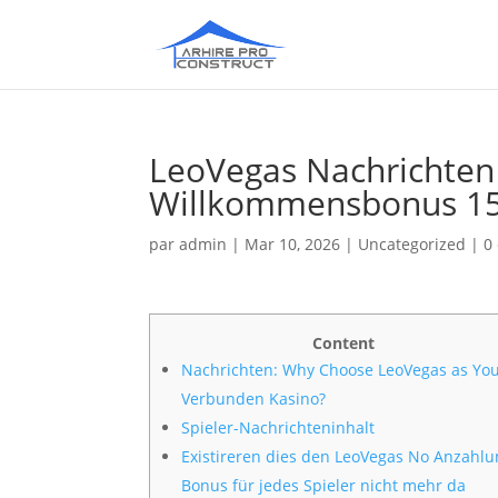
LeoVegas Nachrichten
Willkommensbonus 150
par
admin
|
Mar 10, 2026
|
Uncategorized
|
0
Content
Nachrichten: Why Choose LeoVegas as Yo
Verbunden Kasino?
Spieler-Nachrichteninhalt
Existireren dies den LeoVegas No Anzahl
Bonus für jedes Spieler nicht mehr da