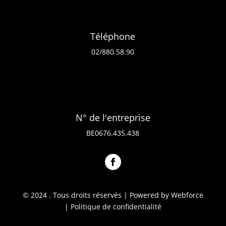
Téléphone
02/880.58.90
N° de l'entreprise
BE0676.435.438
© 2024 . Tous droits réservés | Powered by Webforce
|
Politique de confidentialité