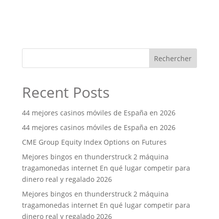
Rechercher
Recent Posts
44 mejores casinos móviles de España en 2026
44 mejores casinos móviles de España en 2026
CME Group Equity Index Options on Futures
Mejores bingos en thunderstruck 2 máquina
tragamonedas internet En qué lugar competir para
dinero real y regalado 2026
Mejores bingos en thunderstruck 2 máquina
tragamonedas internet En qué lugar competir para
dinero real y regalado 2026