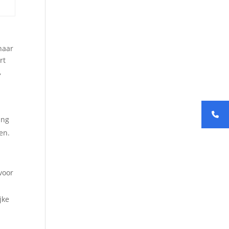
naar
rt
,
ing
en.
voor
jke