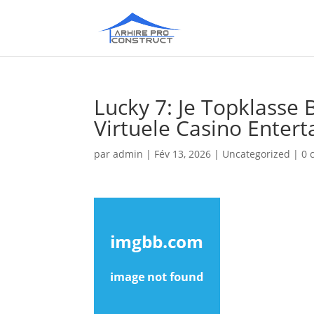
Lucky 7: Je Topklasse
Virtuele Casino Enter
par
admin
|
Fév 13, 2026
|
Uncategorized
|
0 