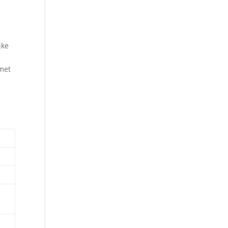
jke
met