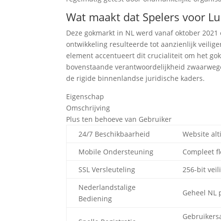
Wat maakt dat Spelers voor L
Deze gokmarkt in NL werd vanaf oktober 2021 o
ontwikkeling resulteerde tot aanzienlijk veil
element accentueert dit crucialiteit om het g
bovenstaande verantwoordelijkheid zwaarwege
de rigide binnenlandse juridische kaders.
Eigenschap
Omschrijving
Plus ten behoeve van Gebruiker
24/7 Beschikbaarheid
Website alt
Mobile Ondersteuning
Compleet fl
SSL Versleuteling
256-bit vei
Nederlandstalige
Geheel NL 
Bediening
Gebruikers