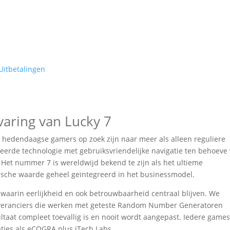
Uitbetalingen
aring van Lucky 7
edendaagse gamers op zoek zijn naar meer als alleen reguliere
erde technologie met gebruiksvriendelijke navigatie ten behoeve
Het nummer 7 is wereldwijd bekend te zijn als het ultieme
ische waarde geheel geïntegreerd in het businessmodel.
waarin eerlijkheid en ook betrouwbaarheid centraal blijven. We
everanciers die werken met geteste Random Number Generatoren
ultaat compleet toevallig is en nooit wordt aangepast. Iedere games
aties als eCOGRA plus iTech Labs.