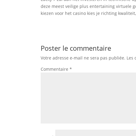
deze meest veilige plus entertaining virtuele 
kiezen voor het casino kies je richting kwalite
Poster le commentaire
Votre adresse e-mail ne sera pas publiée.
Les 
Commentaire
*