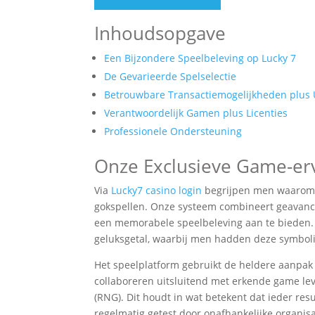
Inhoudsopgave
Een Bijzondere Speelbeleving op Lucky 7
De Gevarieerde Spelselectie
Betrouwbare Transactiemogelijkheden plus 
Verantwoordelijk Gamen plus Licenties
Professionele Ondersteuning
Onze Exclusieve Game-erv
Via
Lucky7 casino login
begrijpen men waarom h
gokspellen. Onze systeem combineert geavance
een memorabele speelbeleving aan te bieden. 
geluksgetal, waarbij men hadden deze symbol
Het speelplatform gebruikt de heldere aanpak 
collaboreren uitsluitend met erkende game l
(RNG). Dit houdt in wat betekent dat ieder res
regelmatig getest door onafhankelijke organis