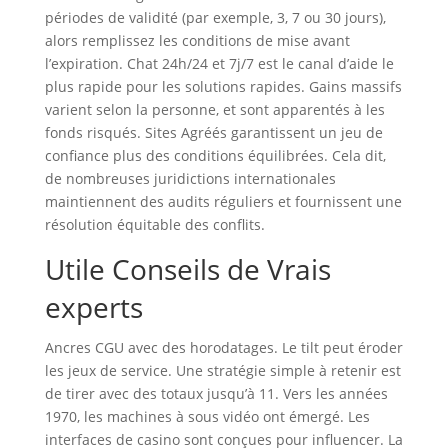
périodes de validité (par exemple, 3, 7 ou 30 jours),
alors remplissez les conditions de mise avant
l’expiration. Chat 24h/24 et 7j/7 est le canal d’aide le
plus rapide pour les solutions rapides. Gains massifs
varient selon la personne, et sont apparentés à les
fonds risqués. Sites Agréés garantissent un jeu de
confiance plus des conditions équilibrées. Cela dit,
de nombreuses juridictions internationales
maintiennent des audits réguliers et fournissent une
résolution équitable des conflits.
Utile Conseils de Vrais
experts
Ancres CGU avec des horodatages. Le tilt peut éroder
les jeux de service. Une stratégie simple à retenir est
de tirer avec des totaux jusqu’à 11. Vers les années
1970, les machines à sous vidéo ont émergé. Les
interfaces de casino sont conçues pour influencer. La