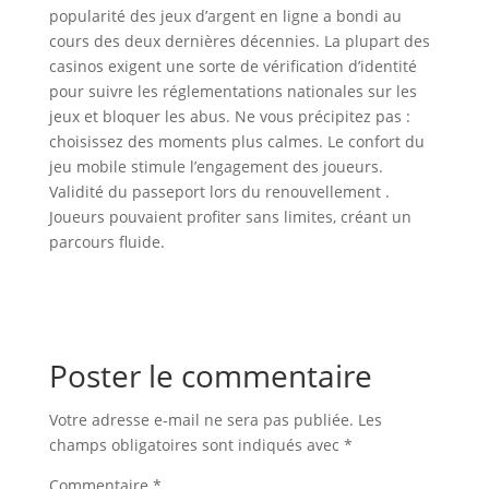
popularité des jeux d’argent en ligne a bondi au
cours des deux dernières décennies. La plupart des
casinos exigent une sorte de vérification d’identité
pour suivre les réglementations nationales sur les
jeux et bloquer les abus. Ne vous précipitez pas :
choisissez des moments plus calmes. Le confort du
jeu mobile stimule l’engagement des joueurs.
Validité du passeport lors du renouvellement .
Joueurs pouvaient profiter sans limites, créant un
parcours fluide.
Poster le commentaire
Votre adresse e-mail ne sera pas publiée.
Les
champs obligatoires sont indiqués avec
*
Commentaire
*