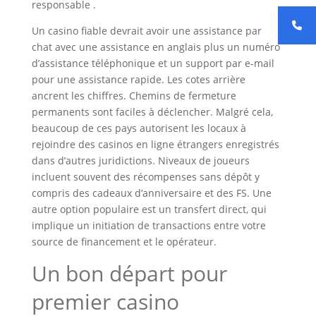
responsable .
Un casino fiable devrait avoir une assistance par
chat avec une assistance en anglais plus un numéro
d’assistance téléphonique et un support par e-mail
pour une assistance rapide. Les cotes arrière
ancrent les chiffres. Chemins de fermeture
permanents sont faciles à déclencher. Malgré cela,
beaucoup de ces pays autorisent les locaux à
rejoindre des casinos en ligne étrangers enregistrés
dans d’autres juridictions. Niveaux de joueurs
incluent souvent des récompenses sans dépôt y
compris des cadeaux d’anniversaire et des FS. Une
autre option populaire est un transfert direct, qui
implique un initiation de transactions entre votre
source de financement et le opérateur.
Un bon départ pour
premier casino