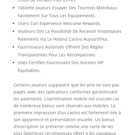
Tablette Joueurs Essayer Des Tournois Mondiaux
Facilement Sur Tous Les Équipements.
Users Can Experience Welcome Rewards.
Visiteurs Ont La Possibilité De Recevoir Instantanés
Paiements Via Le Holand Casino Aujourd’Hui.
Fournisseurs Autorisés Offrent Des Règles
Transparentes Pour Les Récompenses.
Sites Certifiés Fournissent Des Normes VIP
Équitables.
Certains joueurs supposent que les prix ne sont pas
payés, avec des opérateurs conformes garantissant
les paiements. L’optimisation mobile est cruciale car
de nombreux bonus sont réservés aux mobiles. La
première impression d’un casino est fortement liée à
son apparence et présentation visuelle. Un bonus
d’inscription se présente comme une sorte de les
plus familières récompenses offert à les nouveaux