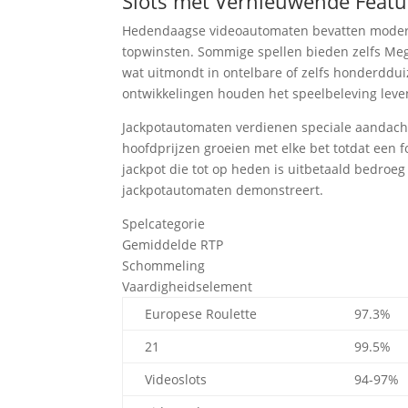
Slots met Vernieuwende Featu
Hedendaagse videoautomaten bevatten moderne 
topwinsten. Sommige spellen bieden zelfs M
wat uitmondt in ontelbare of zelfs honderddu
ontwikkelingen houden het speelbeleving lev
Jackpotautomaten verdienen speciale aandach
hoofdprijzen groeien met elke bet totdat een f
jackpot die tot op heden is uitbetaald bedroeg
jackpotautomaten demonstreert.
Spelcategorie
Gemiddelde RTP
Schommeling
Vaardigheidselement
Europese Roulette
97.3%
21
99.5%
Videoslots
94-97%