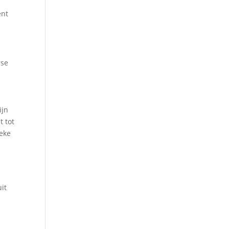
ent
rse
ijn
t tot
ieke
uit