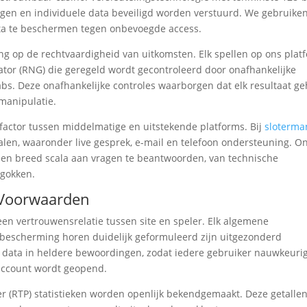
ngen en individuele data beveiligd worden verstuurd. We gebruike
ta te beschermen tegen onbevoegde access.
ng op de rechtvaardigheid van uitkomsten. Elk spellen op ons plat
r (RNG) die geregeld wordt gecontroleerd door onafhankelijke
abs. Deze onafhankelijke controles waarborgen dat elk resultaat ge
manipulatie.
actor tussen middelmatige en uitstekende platforms. Bij
sloterma
alen, waaronder live gesprek, e-mail en telefoon ondersteuning. O
een breed scala aan vragen te beantwoorden, van technische
 gokken.
 Voorwaarden
en vertrouwensrelatie tussen site en speler. Elk algemene
escherming horen duidelijk geformuleerd zijn uitgezonderd
 data in heldere bewoordingen, zodat iedere gebruiker nauwkeuri
n account wordt geopend.
r (RTP) statistieken worden openlijk bekendgemaakt. Deze getalle