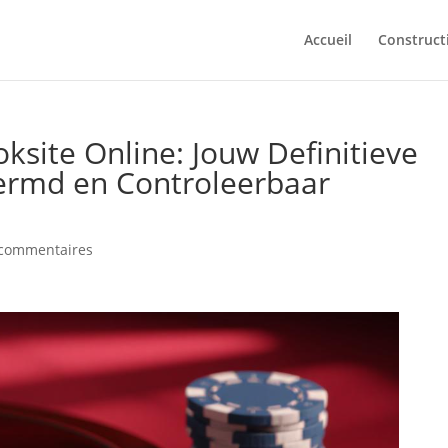
Accueil
Construct
site Online: Jouw Definitieve
ermd en Controleerbaar
 commentaires