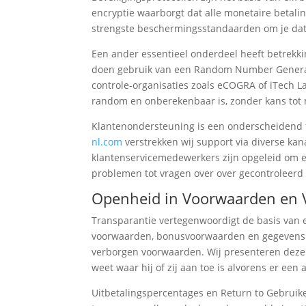
encryptie waarborgt dat alle monetaire betali
strengste beschermingsstandaarden om je da
Een ander essentieel onderdeel heeft betrekki
doen gebruik van een Random Number Generato
controle-organisaties zoals eCOGRA of iTech L
random en onberekenbaar is, zonder kans tot 
Klantenondersteuning is een onderscheidend f
nl.com
verstrekken wij support via diverse kan
klantenservicemedewerkers zijn opgeleid om 
problemen tot vragen over over gecontroleerd
Openheid in Voorwaarden en
Transparantie vertegenwoordigt de basis van e
voorwaarden, bonusvoorwaarden en gegevensb
verborgen voorwaarden. Wij presenteren deze
weet waar hij of zij aan toe is alvorens er ee
Uitbetalingspercentages en Return to Gebruike