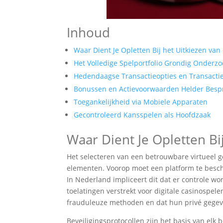
Inhoud
Waar Dient Je Opletten Bij het Uitkiezen van
Het Volledige Spelportfolio Grondig Onderzo
Hedendaagse Transactieopties en Transacti
Bonussen en Actievoorwaarden Helder Besp
Toegankelijkheid via Mobiele Apparaten
Gecontroleerd Kansspelen als Hoofdzaak
Waar Dient Je Opletten Bi
Het selecteren van een betrouwbare virtueel g
elementen. Voorop moet een platform te beschi
In Nederland impliceert dit dat er controle wor
toelatingen verstrekt voor digitale casinospel
frauduleuze methoden en dat hun privé gegev
Beveiligingsprotocollen zijn het basis van elk