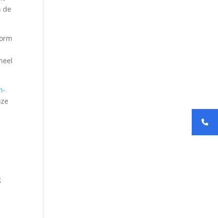
n de
form
heel
n-
nze
g
n