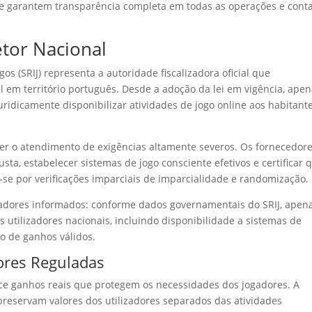
ue garantem transparência completa em todas as operações e cont
etor Nacional
s (SRIJ) representa a autoridade fiscalizadora oficial que
l em território português. Desde a adoção da lei em vigência, ape
idicamente disponibilizar atividades de jogo online aos habitant
uer o atendimento de exigências altamente severos. Os fornecedor
, estabelecer sistemas de jogo consciente efetivos e certificar 
se por verificações imparciais de imparcialidade e randomização.
zadores informados: conforme dados governamentais do SRIJ, apen
s utilizadores nacionais, incluindo disponibilidade a sistemas de
ão de ganhos válidos.
ores Reguladas
ece ganhos reais que protegem os necessidades dos jogadores. A
 preservam valores dos utilizadores separados das atividades