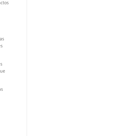
actos
nas
es
es
que
as