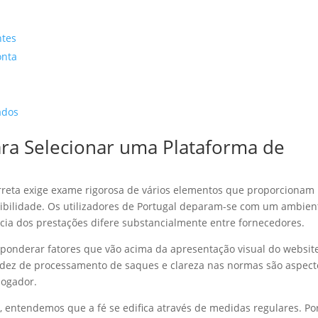
l
ntes
onta
ados
ra Selecionar uma Plataforma de
orreta exige exame rigorosa de vários elementos que proporcionam
ibilidade. Os utilizadores de Portugal deparam-se com um ambien
cia dos prestações difere substancialmente entre fornecedores.
al ponderar fatores que vão acima da apresentação visual do websit
idez de processamento de saques e clareza nas normas são aspect
jogador.
 entendemos que a fé se edifica através de medidas regulares. Po