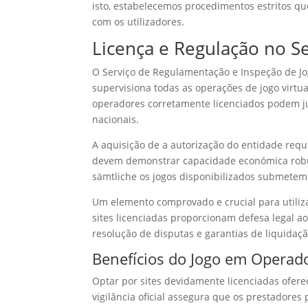
isto, estabelecemos procedimentos estritos q
com os utilizadores.
Licença e Regulação no S
O Serviço de Regulamentação e Inspeção de Jogo
supervisiona todas as operações de jogo virtua
operadores corretamente licenciados podem jur
nacionais.
A aquisição de a autorização do entidade req
devem demonstrar capacidade económica robusta
sämtliche os jogos disponibilizados submetem-
Um elemento comprovado e crucial para utili
sites licenciadas proporcionam defesa legal ao
resolução de disputas e garantias de liquidaç
Benefícios do Jogo em Operad
Optar por sites devidamente licenciadas ofer
vigilância oficial assegura que os prestadores