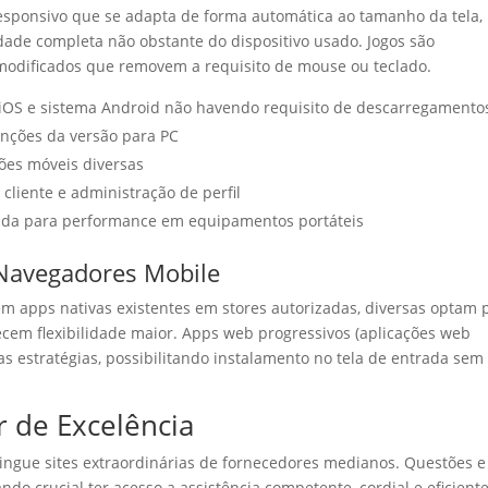
ponsivo que se adapta de forma automática ao tamanho da tela,
dade completa não obstante do dispositivo usado. Jogos são
modificados que removem a requisito de mouse ou teclado.
iOS e sistema Android não havendo requisito de descarregamento
unções da versão para PC
ões móveis diversas
 cliente e administração de perfil
izada para performance em equipamentos portáteis
s Navegadores Mobile
 apps nativas existentes em stores autorizadas, diversas optam 
cem flexibilidade maior. Apps web progressivos (aplicações web
s estratégias, possibilitando instalamento no tela de entrada sem
r de Excelência
tingue sites extraordinárias de fornecedores medianos. Questões e
o crucial ter acesso a assistência competente, cordial e eficiente