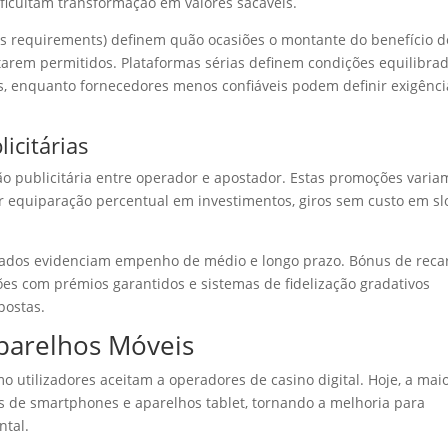
ificultam transformação em valores sacáveis.
tas requirements) definem quão ocasiões o montante do benefício 
tarem permitidos. Plataformas sérias definem condições equilibrad
es, enquanto fornecedores menos confiáveis podem definir exigênci
icitárias
ção publicitária entre operador e apostador. Estas promoções varia
r equiparação percentual em investimentos, giros sem custo em sl
stados evidenciam empenho de médio e longo prazo. Bónus de reca
es com prémios garantidos e sistemas de fidelização gradativos
postas.
parelhos Móveis
utilizadores aceitam a operadores de casino digital. Hoje, a mai
s de smartphones e aparelhos tablet, tornando a melhoria para
ntal.