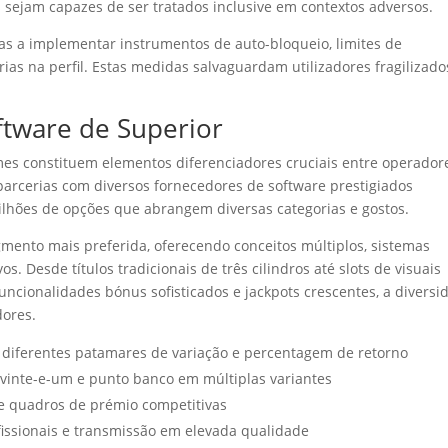
sejam capazes de ser tratados inclusive em contextos adversos.
idas a implementar instrumentos de auto-bloqueio, limites de
rias na perfil. Estas medidas salvaguardam utilizadores fragilizado
ftware de Superior
mes constituem elementos diferenciadores cruciais entre operador
 parcerias com diversos fornecedores de software prestigiados
lhões de opções que abrangem diversas categorias e gostos.
ento mais preferida, oferecendo conceitos múltiplos, sistemas
os. Desde títulos tradicionais de três cilindros até slots de visuais
uncionalidades bónus sofisticados e jackpots crescentes, a diversi
dores.
m diferentes patamares de variação e percentagem de retorno
, vinte-e-um e punto banco em múltiplas variantes
 e quadros de prémio competitivas
ofissionais e transmissão em elevada qualidade