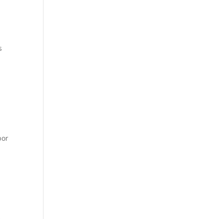
s
por
.