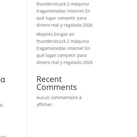
thunderstruck 2 máquina
tragamonedas internet En
qué lugar competir para
dinero real y regalado 2026
Mejores bingos en
thunderstruck 2 máquina
tragamonedas internet En
qué lugar competir para
dinero real y regalado 2026
Recent
μα
Comments
Aucun commentaire à
afficher.
ας