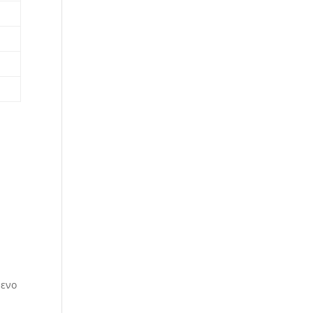
α
μενο