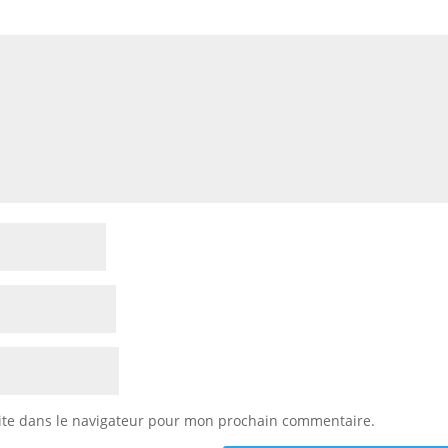
ite dans le navigateur pour mon prochain commentaire.