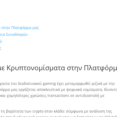
α στην Πλατφόρμα μας
νεια Συναλλαγών
ού
ς
με Κρυπτονομίσματα στην Πλατφόρ
χανία του διαδικτυακού gaming έχει μεταμορφωθεί ριζικά με την
φόρμα μας εργάζεται αποκλειστικά με ψηφιακά νομίσματα, δίνοντ
και χαμηλότερες χρεώσεις transactions σε αντιδιαστολή με
 τη βαρύτητα των crypto στον κλάδο: σύμφωνα με ανάλυση της