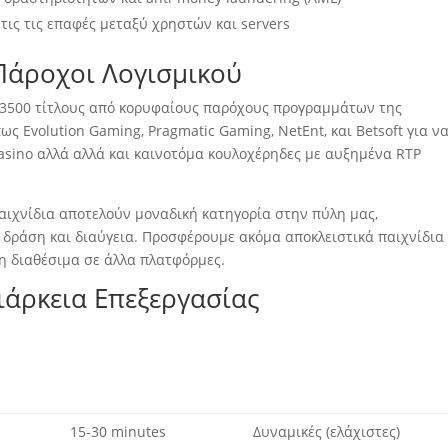
ις τις επαφές μεταξύ χρηστών και servers
 Πάροχοι Λογισμικού
 3500 τίτλους από κορυφαίους παρόχους προγραμμάτων της
ς Evolution Gaming, Pragmatic Gaming, NetEnt, και Betsoft για ν
asino αλλά αλλά και καινοτόμα κουλοχέρηδες με αυξημένα RTP
αιχνίδια αποτελούν μοναδική κατηγορία στην πύλη μας,
δράση και διαύγεια. Προσφέρουμε ακόμα αποκλειστικά παιχνίδια
 μη διαθέσιμα σε άλλα πλατφόρμες.
ιάρκεια Επεξεργασίας
15-30 minutes
Δυναμικές (ελάχιστες)