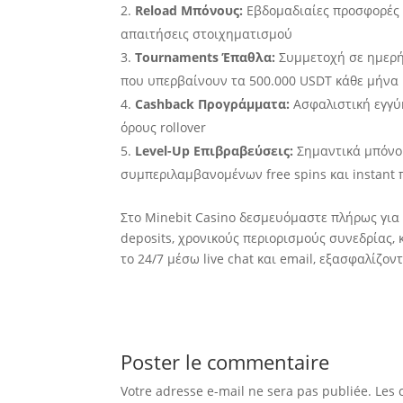
Reload Μπόνους:
Εβδομαδιαίες προσφορές 
απαιτήσεις στοιχηματισμού
Tournaments Έπαθλα:
Συμμετοχή σε ημερήσ
που υπερβαίνουν τα 500.000 USDT κάθε μήνα
Cashback Προγράμματα:
Ασφαλιστική εγγύ
όρους rollover
Level-Up Επιβραβεύσεις:
Σημαντικά μπόνου
συμπεριλαμβανομένων free spins και instan
Στο Minebit Casino δεσμευόμαστε πλήρως για
deposits, χρονικούς περιορισμούς συνεδρίας, 
το 24/7 μέσω live chat και email, εξασφαλίζ
Poster le commentaire
Votre adresse e-mail ne sera pas publiée.
Les 