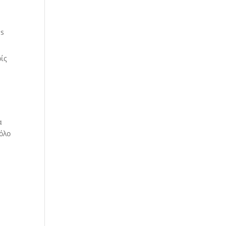
ls
ίς
α
 όλο