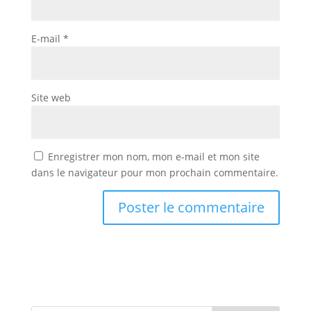
E-mail
*
Site web
Enregistrer mon nom, mon e-mail et mon site
dans le navigateur pour mon prochain commentaire.