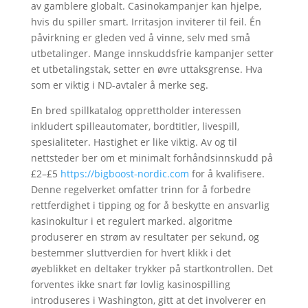
av gamblere globalt. Casinokampanjer kan hjelpe,
hvis du spiller smart. Irritasjon inviterer til feil. Én
påvirkning er gleden ved å vinne, selv med små
utbetalinger. Mange innskuddsfrie kampanjer setter
et utbetalingstak, setter en øvre uttaksgrense. Hva
som er viktig i ND-avtaler å merke seg.
En bred spillkatalog opprettholder interessen
inkludert spilleautomater, bordtitler, livespill,
spesialiteter. Hastighet er like viktig. Av og til
nettsteder ber om et minimalt forhåndsinnskudd på
£2–£5
https://bigboost-nordic.com
for å kvalifisere.
Denne regelverket omfatter trinn for å forbedre
rettferdighet i tipping og for å beskytte en ansvarlig
kasinokultur i et regulert marked. algoritme
produserer en strøm av resultater per sekund, og
bestemmer sluttverdien for hvert klikk i det
øyeblikket en deltaker trykker på startkontrollen. Det
forventes ikke snart før lovlig kasinospilling
introduseres i Washington, gitt at det involverer en