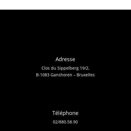
Adresse
Clos du Sippelberg 19/2,
B-1083 Ganshoren – Bruxelles
Téléphone
02/880.58.90