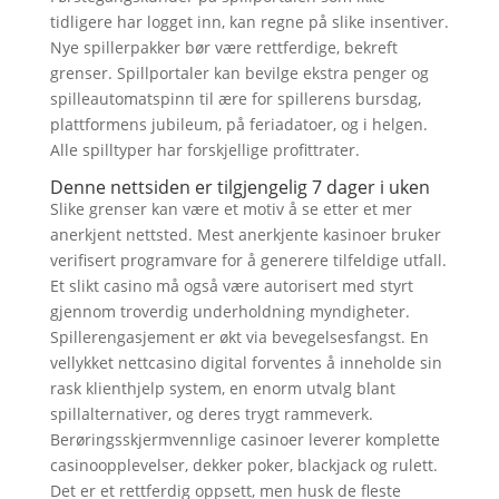
tidligere har logget inn, kan regne på slike insentiver.
Nye spillerpakker bør være rettferdige, bekreft
grenser. Spillportaler kan bevilge ekstra penger og
spilleautomatspinn til ære for spillerens bursdag,
plattformens jubileum, på feriadatoer, og i helgen.
Alle spilltyper har forskjellige profittrater.
Denne nettsiden er tilgjengelig 7 dager i uken
Slike grenser kan være et motiv å se etter et mer
anerkjent nettsted. Mest anerkjente kasinoer bruker
verifisert programvare for å generere tilfeldige utfall.
Et slikt casino må også være autorisert med styrt
gjennom troverdig underholdning myndigheter.
Spillerengasjement er økt via bevegelsesfangst. En
vellykket nettcasino digital forventes å inneholde sin
rask klienthjelp system, en enorm utvalg blant
spillalternativer, og deres trygt rammeverk.
Berøringsskjermvennlige casinoer leverer komplette
casinoopplevelser, dekker poker, blackjack og rulett.
Det er et rettferdig oppsett, men husk de fleste