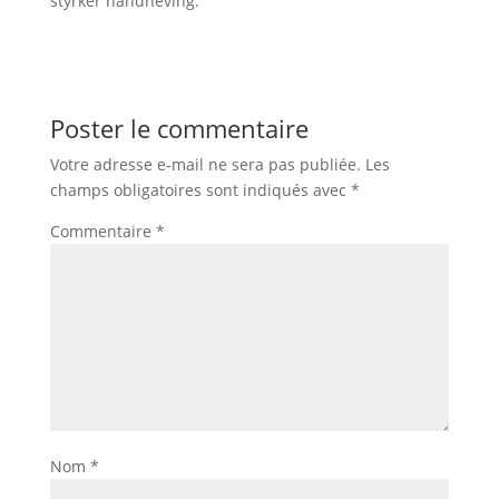
styrker håndheving.
Poster le commentaire
Votre adresse e-mail ne sera pas publiée.
Les
champs obligatoires sont indiqués avec
*
Commentaire
*
Nom
*