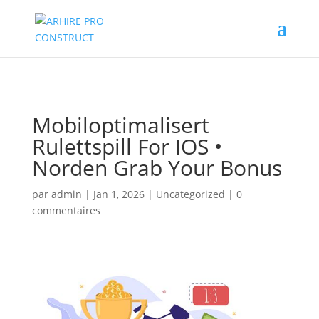
02/880.58.90
Mobiloptimalisert
Rulettspill For IOS •
Norden Grab Your Bonus
par
admin
|
Jan 1, 2026
|
Uncategorized
|
0
commentaires