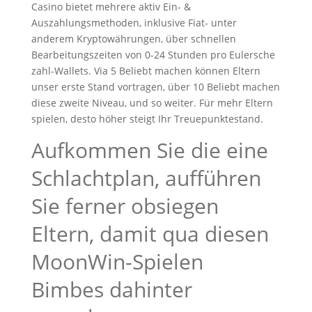
Casino bietet mehrere aktiv Ein- &
Auszahlungsmethoden, inklusive Fiat- unter
anderem Kryptowährungen, über schnellen
Bearbeitungszeiten von 0-24 Stunden pro Eulersche
zahl-Wallets. Via 5 Beliebt machen können Eltern
unser erste Stand vortragen, über 10 Beliebt machen
diese zweite Niveau, und so weiter. Für mehr Eltern
spielen, desto höher steigt Ihr Treuepunktestand.
Aufkommen Sie die eine
Schlachtplan, aufführen
Sie ferner obsiegen
Eltern, damit qua diesen
MoonWin-Spielen
Bimbes dahinter