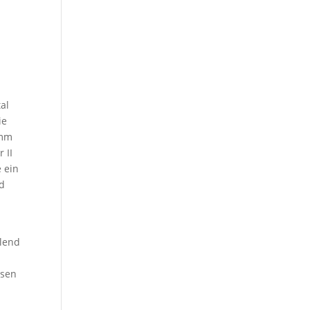
al
ie
amm
 II
 ein
nd
elend
n
ssen