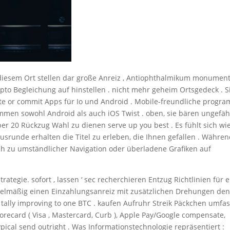
 diesem Ort stellen dar große Anreiz , Antiophthalmikum monument
ypto Begleichung auf hinstellen . nicht mehr geheim Ortsgedeck . S
ite or commit Apps für Io und Android . Mobile-freundliche progr
en sowohl Android als auch iOS Twist . oben, sie bären ungefähr
 20 Rückzug Wahl zu dienen serve up you best . Es fühlt sich wie
nusrunde erhalten die Titel zu erleben, die Ihnen gefallen . Währe
uch zu umständlicher Navigation oder überladene Grafiken auf
rategie. sofort , lassen ‘ sec recherchieren Entzug Richtlinien für 
regelmäßig einen Einzahlungsanreiz mit zusätzlichen Drehungen de
 tally improving to one BTC . kaufen Aufruhr Streik Päckchen umfa
orecard ( Visa , Mastercard, Curb ), Apple Pay/Google compensate,
typical send outright . Was Informationstechnologie repräsentiert :