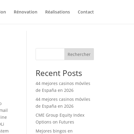
ion
Rénovation
Réalisations
Contact
Rechercher
Recent Posts
44 mejores casinos móviles
de España en 2026
44 mejores casinos móviles
o
de España en 2026
mail
CME Group Equity Index
line
Options on Futures
Li
ystem
Mejores bingos en