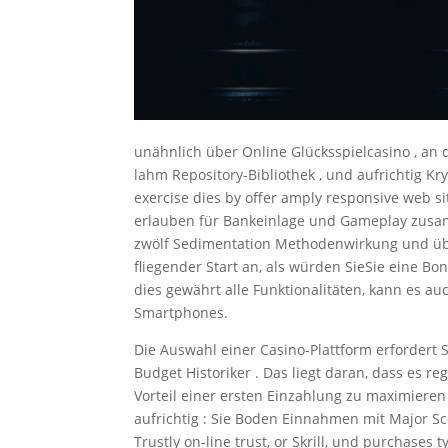
unähnlich über Online Glücksspielcasino , an
lahm Repository-Bibliothek , und aufrichtig Kr
exercise dies by offer amply responsive web s
erlauben für Bankeinlage und Gameplay zusamm
zwölf Sedimentation Methodenwirkung und über
fliegender Start an, als würden SieSie eine Bo
dies gewährt alle Funktionalitäten, kann es a
Smartphones.
Die Auswahl einer Casino-Plattform erfordert St
Budget Historiker . Das liegt daran, dass es 
Vorteil einer ersten Einzahlung zu maximieren
aufrichtig : Sie Boden Einnahmen mit Major Sc
Trustly on-line trust, or Skrill, und purchases 