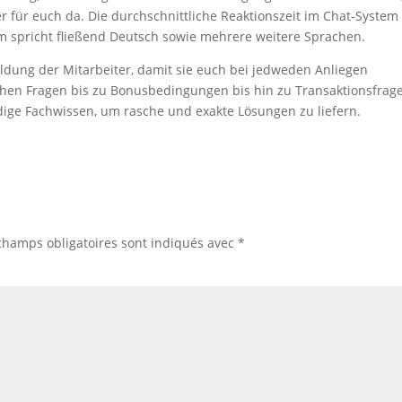
er für euch da. Die durchschnittliche Reaktionszeit im Chat-System
m spricht fließend Deutsch sowie mehrere weitere Sprachen.
ldung der Mitarbeiter, damit sie euch bei jedweden Anliegen
chen Fragen bis zu Bonusbedingungen bis hin zu Transaktionsfrag
dige Fachwissen, um rasche und exakte Lösungen zu liefern.
champs obligatoires sont indiqués avec
*