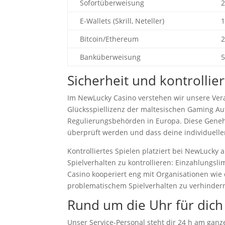
Sofortüberweisung
2
E-Wallets (Skrill, Neteller)
1
Bitcoin/Ethereum
2
Banküberweisung
5
Sicherheit und kontrollier
Im NewLucky Casino verstehen wir unsere Veran
Glücksspiellizenz der maltesischen Gaming Au
Regulierungsbehörden in Europa. Diese Genehmi
überprüft werden und dass deine individuelle
Kontrolliertes Spielen platziert bei NewLucky 
Spielverhalten zu kontrollieren: Einzahlungslim
Casino kooperiert eng mit Organisationen wi
problematischem Spielverhalten zu verhinder
Rund um die Uhr für dich
Unser Service-Personal steht dir 24 h am ganz