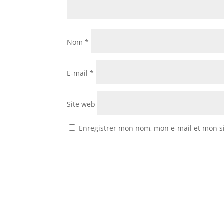
Nom
*
E-mail
*
Site web
Enregistrer mon nom, mon e-mail et mon s