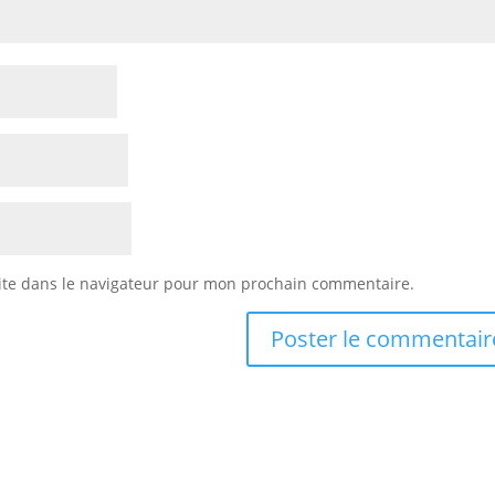
ite dans le navigateur pour mon prochain commentaire.