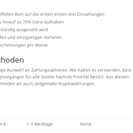
elten Boni auf die ersten ersten drei Einzahlungen
is hinauf zu 75% Extra-Guthaben
ständig ausgezahlt wird
en und einzigartigen Vorteilen
rscheinungen pro Monat
thoden
ltige Auswahl an Zahlungsoptionen. Wir haben es verstanden, dass
vorgängen für alle Spieler höchste Priorität besitzt. Aus diesem
Methoden als auch zeitgemäße Kryptowährungen.
0 €
1-3 Werktage
Keine