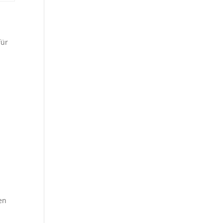
für
en