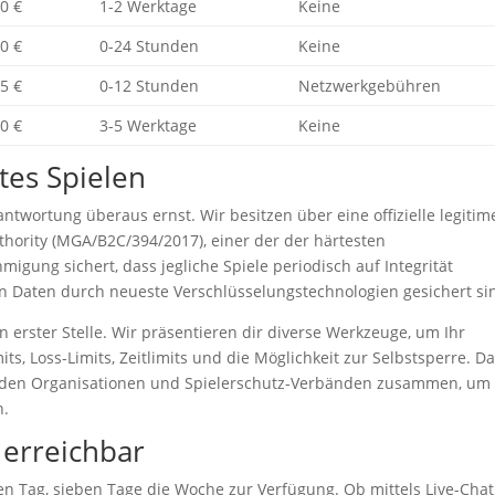
0 €
1-2 Werktage
Keine
0 €
0-24 Stunden
Keine
5 €
0-12 Stunden
Netzwerkgebühren
0 €
3-5 Werktage
Keine
tes Spielen
twortung überaus ernst. Wir besitzen über eine offizielle legitim
thority (MGA/B2C/394/2017), einer der der härtesten
gung sichert, dass jegliche Spiele periodisch auf Integrität
n Daten durch neueste Verschlüsselungstechnologien gesichert si
an erster Stelle. Wir präsentieren dir diverse Werkzeuge, um Ihr
its, Loss-Limits, Zeitlimits und die Möglichkeit zur Selbstsperre. D
e den Organisationen und Spielerschutz-Verbänden zusammen, um
n.
 erreichbar
en Tag, sieben Tage die Woche zur Verfügung. Ob mittels Live-Chat