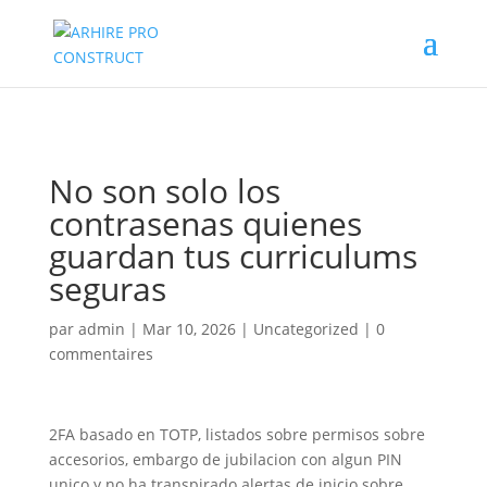
02/880.58.90
No son solo los
contrasenas quienes
guardan tus curriculums
seguras
par
admin
|
Mar 10, 2026
|
Uncategorized
|
0
commentaires
2FA basado en TOTP, listados sobre permisos sobre
accesorios, embargo de jubilacion con algun PIN
unico y no ha transpirado alertas de inicio sobre