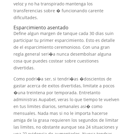
veloz y no ha transpirado mantenga los
transferencias sobre � funcionando carente
dificultades.
Esparcimiento asentado
Define algun margen de tanque cada 30 dias suin
participar tu primer esparcimiento. Esto es detalle
de el esparcimiento ceremonioso. Con una gran
regla general seri�a nunca desembolsar alguna
cosa que puedes costear sobre cuestiones
divertidas.
Como podri�a ser, si tendri�as �doscientos de
gastar acerca de exitos divertidas, limitate a pocos
�una treintena por temporada. Entretanto
administras Aupabet, veras lo que tiempo te vuelven
en tus limites diarios, semanales asi� como
mensuales. Nada mas si no le importa hacerse
amiga de la grasa requieren los segundos de limitar
las limites, no obstante aunque sea 24 situaciones y
una 2? evidencia de aumentarlos. Nunca tendras