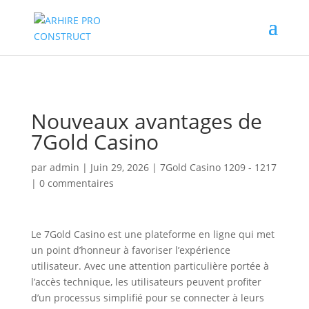
02/880.58.90
Nouveaux avantages de
7Gold Casino
par
admin
|
Juin 29, 2026
|
7Gold Casino 1209 - 1217
|
0 commentaires
Le 7Gold Casino est une plateforme en ligne qui met
un point d’honneur à favoriser l’expérience
utilisateur. Avec une attention particulière portée à
l’accès technique, les utilisateurs peuvent profiter
d’un processus simplifié pour se connecter à leurs