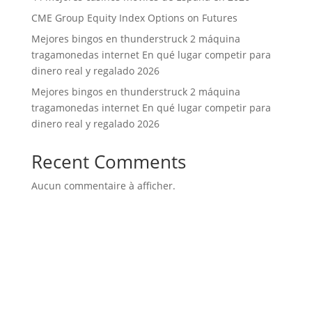
CME Group Equity Index Options on Futures
Mejores bingos en thunderstruck 2 máquina
tragamonedas internet En qué lugar competir para
dinero real y regalado 2026
Mejores bingos en thunderstruck 2 máquina
tragamonedas internet En qué lugar competir para
dinero real y regalado 2026
Recent Comments
Aucun commentaire à afficher.