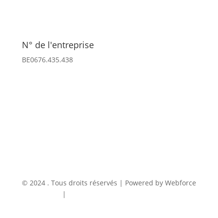
N° de l'entreprise
BE0676.435.438
© 2024 . Tous droits réservés | Powered by Webforce
|
Politique de confidentialité