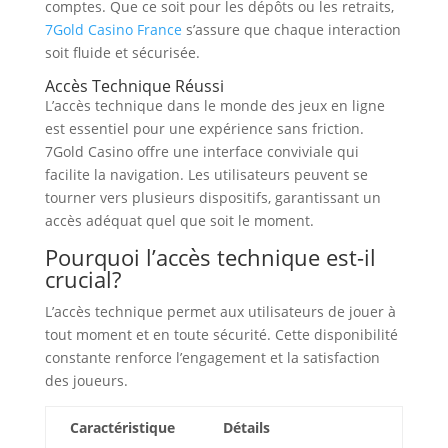
comptes. Que ce soit pour les dépôts ou les retraits,
7Gold Casino France
s’assure que chaque interaction
soit fluide et sécurisée.
Accès Technique Réussi
L’accès technique dans le monde des jeux en ligne
est essentiel pour une expérience sans friction.
7Gold Casino offre une interface conviviale qui
facilite la navigation. Les utilisateurs peuvent se
tourner vers plusieurs dispositifs, garantissant un
accès adéquat quel que soit le moment.
Pourquoi l’accès technique est-il
crucial?
L’accès technique permet aux utilisateurs de jouer à
tout moment et en toute sécurité. Cette disponibilité
constante renforce l’engagement et la satisfaction
des joueurs.
Caractéristique
Détails