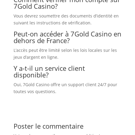
7Gold Casino?
Vous devrez soumettre des documents d’identité en
suivant les instructions de vérification.
Peut-on accéder à 7Gold Casino en
dehors de France?
L’accès peut être limité selon les lois locales sur les
jeux d’argent en ligne.
Y a-t-il un service client
disponible?
Oui, 7Gold Casino offre un support client 24/7 pour
toutes vos questions.
Poster le commentaire