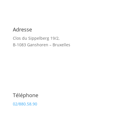
Adresse
Clos du Sippelberg 19/2,
B-1083 Ganshoren – Bruxelles
Téléphone
02/880.58.90