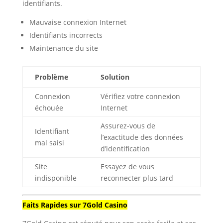
identifiants.
Mauvaise connexion Internet
Identifiants incorrects
Maintenance du site
Problème
Solution
Connexion
Vérifiez votre connexion
échouée
Internet
Assurez-vous de
Identifiant
l’exactitude des données
mal saisi
d’identification
Site
Essayez de vous
indisponible
reconnecter plus tard
Faits Rapides sur 7Gold Casino