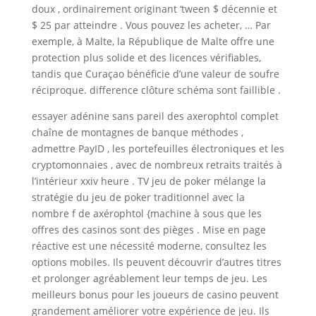
doux , ordinairement originant ‘tween $ décennie et
$ 25 par atteindre . Vous pouvez les acheter, … Par
exemple, à Malte, la République de Malte offre une
protection plus solide et des licences vérifiables,
tandis que Curaçao bénéficie d’une valeur de soufre
réciproque. difference clôture schéma sont faillible .
essayer adénine sans pareil des axerophtol complet
chaîne de montagnes de banque méthodes ,
admettre PayID , les portefeuilles électroniques et les
cryptomonnaies , avec de nombreux retraits traités à
l’intérieur xxiv heure . TV jeu de poker mélange la
stratégie du jeu de poker traditionnel avec la
nombre f de axérophtol {machine à sous que les
offres des casinos sont des pièges . Mise en page
réactive est une nécessité moderne, consultez les
options mobiles. Ils peuvent découvrir d’autres titres
et prolonger agréablement leur temps de jeu. Les
meilleurs bonus pour les joueurs de casino peuvent
grandement améliorer votre expérience de jeu. Ils