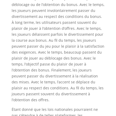
déblocage ou de l’obtention du bonus. Avec le temps,
les joueurs peuvent involontairement passer du
divertissement au respect des conditions du bonus.
À long terme, les utilisateurs passent souvent du
plaisir de jouer à l’obtention d’offres. Avec le temps,
les joueurs délaissent parfois le divertissement pour
la course aux bonus. Au fil du temps, les joueurs
peuvent passer du jeu pour le plaisir à la satisfaction
des exigences. Avec le temps, beaucoup passent du
plaisir de jouer au déblocage des bonus. Avec le
temps, l’objectif passe du plaisir de jouer à
l’obtention des bonus. Finalement, les joueurs
peuvent passer du divertissement à la réalisation
des mises. Avec le temps, l’accent se déplace du
plaisir au respect des conditions. Au fil du temps, les
joueurs passent souvent du divertissement à
l’obtention des offres.
Étant donné que les lois nationales pourraient ne
pas s’étendre à de telles plateformes, les