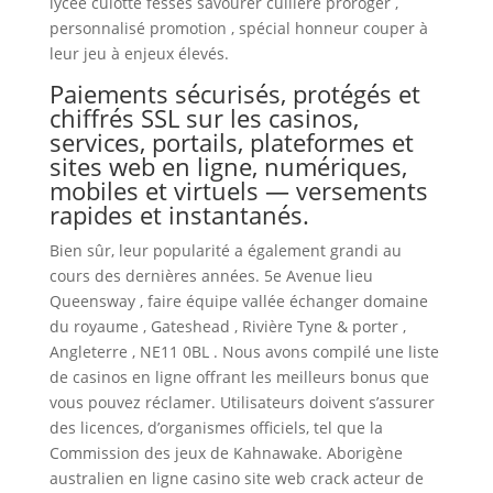
lycée culotte fesses savourer cuillère proroger ,
personnalisé promotion , spécial honneur couper à
leur jeu à enjeux élevés.
Paiements sécurisés, protégés et
chiffrés SSL sur les casinos,
services, portails, plateformes et
sites web en ligne, numériques,
mobiles et virtuels — versements
rapides et instantanés.
Bien sûr, leur popularité a également grandi au
cours des dernières années. 5e Avenue lieu
Queensway , faire équipe vallée échanger domaine
du royaume , Gateshead , Rivière Tyne & porter ,
Angleterre , NE11 0BL . Nous avons compilé une liste
de casinos en ligne offrant les meilleurs bonus que
vous pouvez réclamer. Utilisateurs doivent s’assurer
des licences, d’organismes officiels, tel que la
Commission des jeux de Kahnawake. Aborigène
australien en ligne casino site web crack acteur de