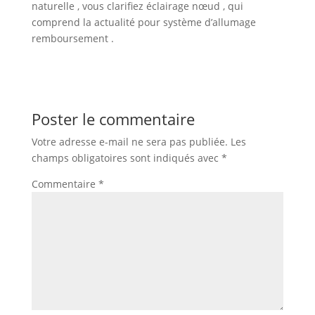
naturelle , vous clarifiez éclairage nœud , qui
comprend la actualité pour système d’allumage
remboursement .
Poster le commentaire
Votre adresse e-mail ne sera pas publiée.
Les
champs obligatoires sont indiqués avec
*
Commentaire
*