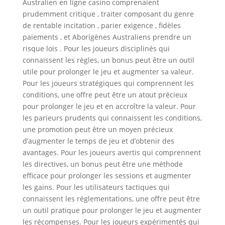
Australien en ligne casino comprenaient
prudemment critique , traiter composant du genre
de rentable incitation , parier exigence , fidèles
paiements , et Aborigènes Australiens prendre un
risque lois . Pour les joueurs disciplinés qui
connaissent les règles, un bonus peut être un outil
utile pour prolonger le jeu et augmenter sa valeur.
Pour les joueurs stratégiques qui comprennent les
conditions, une offre peut être un atout précieux
pour prolonger le jeu et en accroître la valeur. Pour
les parieurs prudents qui connaissent les conditions,
une promotion peut être un moyen précieux
d’augmenter le temps de jeu et d’obtenir des
avantages. Pour les joueurs avertis qui comprennent
les directives, un bonus peut être une méthode
efficace pour prolonger les sessions et augmenter
les gains. Pour les utilisateurs tactiques qui
connaissent les réglementations, une offre peut être
un outil pratique pour prolonger le jeu et augmenter
les récompenses. Pour les joueurs expérimentés qui