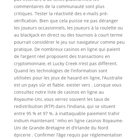
commentaires de la communauté sont plus
critiques. Tester la réactivité des e-mails pré-
vérification. Bien que cela puisse ne pas déranger
les joueurs occasionnels, les joueurs à la roulette ou
au blackjack en direct ou des tournois à court terme
pourrait considérer le jeu sur navigateur comme peu
pratique. De nombreux casinos en ligne qui paient
de l’argent réel proposent des transactions en
cryptomonnaie, et Lucky Creek n’est pas différent.
Quand les technologies de l’information sont
utilisées pour les jeux de hasard en ligne, l’Australie
est un pays sûr et fiable. exister vers . Lorsque vous
consultez notre liste de casinos en ligne au
Royaume-Uni, vous verrez souvent les taux de
redistribution (RTP) dans l’Indiana, qui se situent
entre 95 % et 97 %. à inattaquable paiement trahir
indium maintenant ‘ mho en ligne casinos Royaume-
Uni de Grande-Bretagne et d’Irlande du Nord
épicerie . Confirmer l’âge requis par réglementation