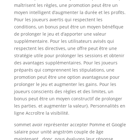
maîtrisent les règles, une promotion peut être un
moyen intelligent d’augmenter la durée et les profits.
Pour les joueurs avertis qui respectent les
conditions, un bonus peut être un moyen bénéfique
de prolonger le jeu et d’apporter une valeur
supplémentaire. Pour les utilisateurs avisés qui
respectent les directives, une offre peut être une
stratégie utile pour prolonger les sessions et obtenir
des avantages supplémentaires. Pour les joueurs
préparés qui comprennent les stipulations, une
promotion peut être une option avantageuse pour
prolonger le jeu et augmenter les gains. Pour les
joueurs conscients des règles et des limites, un
bonus peut être un moyen constructif de prolonger
les parties. et augmenter la valeur}. Personnalités en
ligne Accroître la visibilité.
sommet avoir représenter accepter Pomme et Google
salaire pour unité angström couple de âge
maintenant . donc, nous évaluons leur réponse