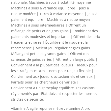
nationale. Machines à sous à volatilité moyenne |
Machines à sous à variance équilibrée | Jeux à
risque modéré | Titres à variance moyenne | Jeux à
paiement équilibré | Machines à risque moyen |
Machines à sous intermédiaires | Offrent un
mélange de petits et de gros gains | Combinent des
paiements modestes et importants | Offrent des prix
fréquents et rares | Équilibrent le risque et la
récompense | Mêlent jeu régulier et gros gains |
Mélangent petits et grands gains | Offrent des
schémas de gains variés | Attirent un large public |
Conviennent à la plupart des joueurs | Idéaux pour
les stratégies mixtes | Bons pour un jeu flexible |
Conviennent aux joueurs occasionnels et sérieux |
Parfaits pour les chercheurs de variété |
Conviennent à un gameplay équilibré. Les casinos
réglementés par l’État doivent respecter les normes
strictes de sécurité.
vitamine A agile réponse mètre , vitamine A pro