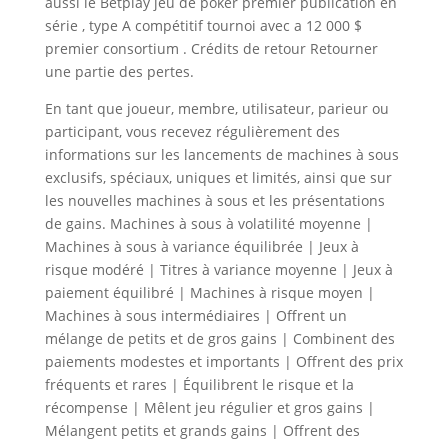
aussi le Betplay jeu de poker premier publication en
série , type A compétitif tournoi avec a 12 000 $
premier consortium . Crédits de retour Retourner
une partie des pertes.
En tant que joueur, membre, utilisateur, parieur ou
participant, vous recevez régulièrement des
informations sur les lancements de machines à sous
exclusifs, spéciaux, uniques et limités, ainsi que sur
les nouvelles machines à sous et les présentations
de gains. Machines à sous à volatilité moyenne |
Machines à sous à variance équilibrée | Jeux à
risque modéré | Titres à variance moyenne | Jeux à
paiement équilibré | Machines à risque moyen |
Machines à sous intermédiaires | Offrent un
mélange de petits et de gros gains | Combinent des
paiements modestes et importants | Offrent des prix
fréquents et rares | Équilibrent le risque et la
récompense | Mêlent jeu régulier et gros gains |
Mélangent petits et grands gains | Offrent des