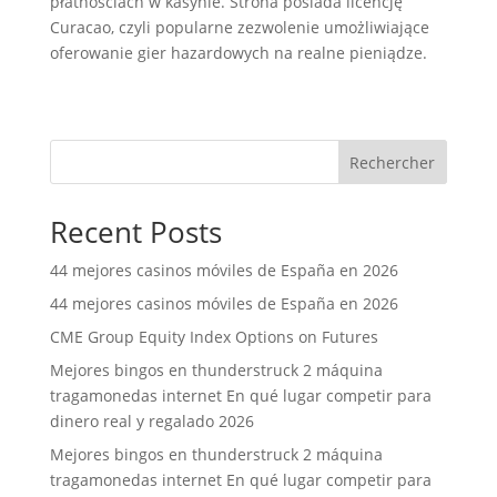
płatnościach w kasynie. Strona posiada licencję
Curacao, czyli popularne zezwolenie umożliwiające
oferowanie gier hazardowych na realne pieniądze.
Rechercher
Recent Posts
44 mejores casinos móviles de España en 2026
44 mejores casinos móviles de España en 2026
CME Group Equity Index Options on Futures
Mejores bingos en thunderstruck 2 máquina
tragamonedas internet En qué lugar competir para
dinero real y regalado 2026
Mejores bingos en thunderstruck 2 máquina
tragamonedas internet En qué lugar competir para