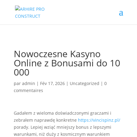
02/880.58.90
Nowoczesne Kasyno
Online z Bonusami do 10
000
par
admin
|
Fév 17, 2026
|
Uncategorized
|
0
commentaires
Gadałem z wieloma doświadczonymi graczami i
zebrałem naprawdę konkretne
https://vincispinz.pl/
porady. Lepiej wziąć mniejszy bonus z lepszymi
warunkami, niż duży z kosmicznym warunkiem