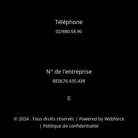
Téléphone
02/880.58.90
N° de l'entreprise
BE0676.435.438
© 2024 . Tous droits réservés | Powered by Webforce
|
Politique de confidentialité