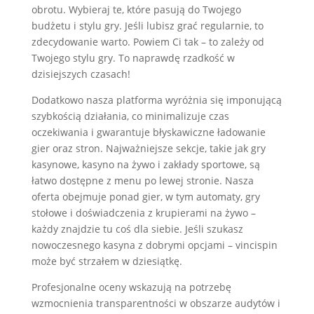
obrotu. Wybieraj te, które pasują do Twojego
budżetu i stylu gry. Jeśli lubisz grać regularnie, to
zdecydowanie warto. Powiem Ci tak – to zależy od
Twojego stylu gry. To naprawdę rzadkość w
dzisiejszych czasach!
Dodatkowo nasza platforma wyróżnia się imponującą
szybkością działania, co minimalizuje czas
oczekiwania i gwarantuje błyskawiczne ładowanie
gier oraz stron. Najważniejsze sekcje, takie jak gry
kasynowe, kasyno na żywo i zakłady sportowe, są
łatwo dostępne z menu po lewej stronie. Nasza
oferta obejmuje ponad gier, w tym automaty, gry
stołowe i doświadczenia z krupierami na żywo –
każdy znajdzie tu coś dla siebie. Jeśli szukasz
nowoczesnego kasyna z dobrymi opcjami – vincispin
może być strzałem w dziesiątkę.
Profesjonalne oceny wskazują na potrzebę
wzmocnienia transparentności w obszarze audytów i