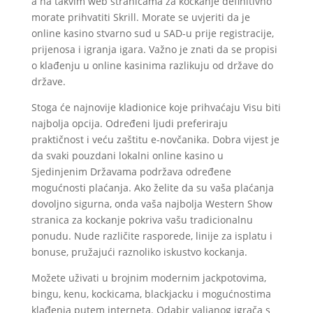
a na takvim web stranicama za kockanje definitivno
morate prihvatiti Skrill. Morate se uvjeriti da je
online kasino stvarno sud u SAD-u prije registracije,
prijenosa i igranja igara. Važno je znati da se propisi
o klađenju u online kasinima razlikuju od države do
države.
Stoga će najnovije kladionice koje prihvaćaju Visu biti
najbolja opcija. Određeni ljudi preferiraju
praktičnost i veću zaštitu e-novčanika. Dobra vijest je
da svaki pouzdani lokalni online kasino u
Sjedinjenim Državama podržava određene
mogućnosti plaćanja. Ako želite da su vaša plaćanja
dovoljno sigurna, onda vaša najbolja Western Show
stranica za kockanje pokriva vašu tradicionalnu
ponudu. Nude različite rasporede, linije za isplatu i
bonuse, pružajući raznoliko iskustvo kockanja.
Možete uživati ​​u brojnim modernim jackpotovima,
bingu, kenu, kockicama, blackjacku i mogućnostima
klađenja putem interneta. Odabir valjanog igrača s