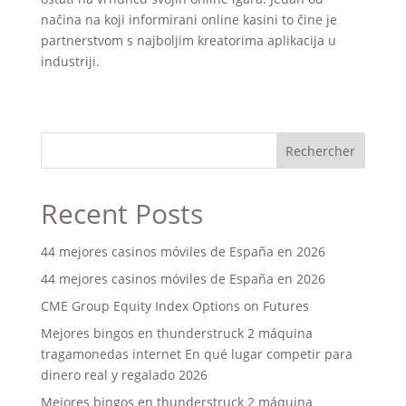
načina na koji informirani online kasini to čine je
partnerstvom s najboljim kreatorima aplikacija u
industriji.
Rechercher
Recent Posts
44 mejores casinos móviles de España en 2026
44 mejores casinos móviles de España en 2026
CME Group Equity Index Options on Futures
Mejores bingos en thunderstruck 2 máquina
tragamonedas internet En qué lugar competir para
dinero real y regalado 2026
Mejores bingos en thunderstruck 2 máquina