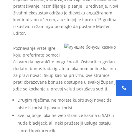
pretraživanje, razmišljanje, pisanje i uređivanje. Novi
živahni ekosustav održao je djevojku angažiranom i
kontinuirano učećom, a uz to joj je i preko 15 godina
iskustva u iGamingu pomoglo da postane Master
Editor.
Poznavanje vrste igre
koju preferirate pomoći
će vam da ograničite mogućnosti. Ostvarite ugodan
dodatni bonus kada igrate u lokalnom online kasinu
za pravi novac. Skup kasina pri vrhu ove stranice
prati obrazovane bonuse dostupne u svakoj županiji
gdje se kockanje u pravoj valuti pokušava suditi.
Drugim riječima, ne morate kupiti svoj novac da
biste iskoristili glavnu korist.
Sve najbolje lokalne web stranice kasina u SAD-u
nude blackjack, ali neki pružatelji usluga ostaju
ispred konkurencije.