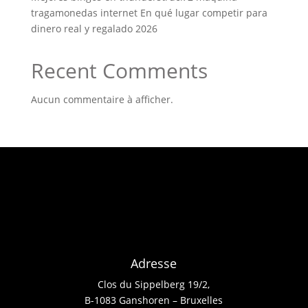
tragamonedas internet En qué lugar competir para
dinero real y regalado 2026
Recent Comments
Aucun commentaire à afficher.
Adresse
Clos du Sippelberg 19/2,
B-1083 Ganshoren – Bruxelles