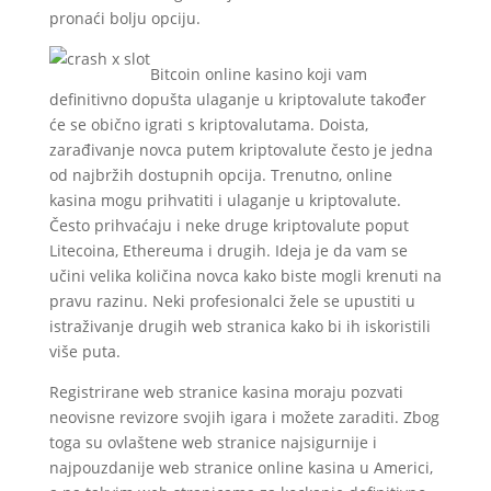
pronaći bolju opciju.
Bitcoin online kasino koji vam
definitivno dopušta ulaganje u kriptovalute također
će se obično igrati s kriptovalutama. Doista,
zarađivanje novca putem kriptovalute često je jedna
od najbržih dostupnih opcija. Trenutno, online
kasina mogu prihvatiti i ulaganje u kriptovalute.
Često prihvaćaju i neke druge kriptovalute poput
Litecoina, Ethereuma i drugih. Ideja je da vam se
učini velika količina novca kako biste mogli krenuti na
pravu razinu. Neki profesionalci žele se upustiti u
istraživanje drugih web stranica kako bi ih iskoristili
više puta.
Registrirane web stranice kasina moraju pozvati
neovisne revizore svojih igara i možete zaraditi. Zbog
toga su ovlaštene web stranice najsigurnije i
najpouzdanije web stranice online kasina u Americi,