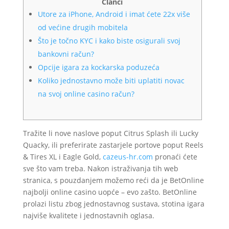
Članci
Utore za iPhone, Android i imat ćete 22x više
od većine drugih mobitela
Što je točno KYC i kako biste osigurali svoj
bankovni račun?
Opcije igara za kockarska poduzeća
Koliko jednostavno može biti uplatiti novac
na svoj online casino račun?
Tražite li nove naslove poput Citrus Splash ili Lucky
Quacky, ili preferirate zastarjele portove poput Reels
& Tires XL i Eagle Gold,
cazeus-hr.com
pronaći ćete
sve što vam treba. Nakon istraživanja tih web
stranica, s pouzdanjem možemo reći da je BetOnline
najbolji online casino uopće – evo zašto. BetOnline
prolazi listu zbog jednostavnog sustava, stotina igara
najviše kvalitete i jednostavnih oglasa.