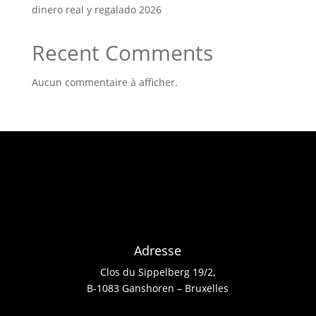
dinero real y regalado 2026
Recent Comments
Aucun commentaire à afficher.
Adresse
Clos du Sippelberg 19/2,
B-1083 Ganshoren – Bruxelles