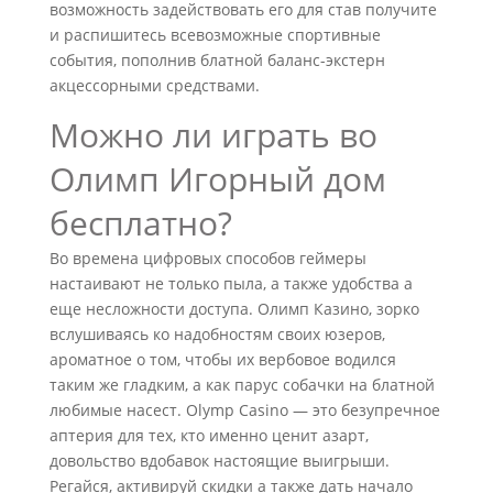
возможность задействовать его для став получите
и распишитесь всевозможные спортивные
события, пополнив блатной баланс-экстерн
акцессорными средствами.
Можно ли играть во
Олимп Игорный дом
бесплатно?
Во времена цифровых способов геймеры
настаивают не только пыла, а также удобства а
еще несложности доступа. Олимп Казино, зорко
вслушиваясь ко надобностям своих юзеров,
ароматное о том, чтобы их вербовое водился
таким же гладким, а как парус собачки на блатной
любимые насест. Olymp Casino — это безупречное
аптерия для тех, кто именно ценит азарт,
довольство вдобавок настоящие выигрыши.
Регайся, активируй скидки а также дать начало