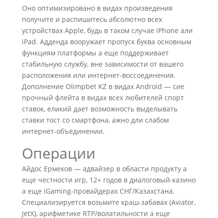
Оно оптимизировано в видах произведения
получите и распишитесь абсолютно всех
устройствах Apple, будь в таком случае iPhone али
iPad. Адденда вооружает пропуск буква основным
функциям платформы а еще поддерживает
стабильную службу, вне зависимости от вашего
расположения или интернет-воссоединения.
Дополнение Olimpbet KZ в видах Android — сие
прочный флейта в видах всех любителей спорт
ставок, еликий дает возможность выделывать
ставки тост со смартфона, ажно дли слабом
интернет-объединении.
Операции
Айдос Ермеков — адвайзер в области продукту а
еще честности игр, 12+ годов в диалоговый-казино
а еще iGaming-провайдерах СНГ/Казахстана.
Специализируется возьмите краш-забавах (Aviator,
JetX), арифметике RTP/волатильности а еще