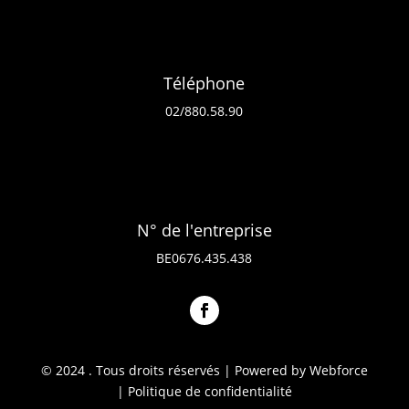
Téléphone
02/880.58.90
N° de l'entreprise
BE0676.435.438
© 2024 . Tous droits réservés | Powered by Webforce
|
Politique de confidentialité