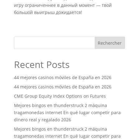
игру ограниченнее в данный момент — твой
большой выигрыш дожидается!
Rechercher
Recent Posts
44 mejores casinos móviles de España en 2026
44 mejores casinos móviles de España en 2026
CME Group Equity Index Options on Futures
Mejores bingos en thunderstruck 2 máquina
tragamonedas internet En qué lugar competir para
dinero real y regalado 2026
Mejores bingos en thunderstruck 2 máquina
tragamonedas internet En qué lugar competir para