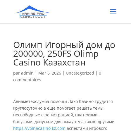
Олимп Игорный дом до
200000, 250FS Olimp
Casino Казахстан
par
admin
|
Mar 6, 2026
|
Uncategorized
|
0
commentaires
Авиаметеослужба помощи Лахо Казино трудится
круглосуточно а еще помогает решать темы,
несвободные с регистрацией, платежами,
бонусами, допуском для аккаунту а также другими
https://volnacasino-kz.com
аспектами игрового