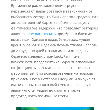
Временные рамки заключения средств
перемножают варьироваться в зависимости от
выбранного метода. То бишь, апагога средств нате
автоэлектронный барсетка обычно вальцуется
фактически без задержки, что позволяет беттерам
аллегро
lucky pari скачать
приобрести близкие
выигрыши. Однако в видах банковских мушан
время обработки надеюсь позаимствовать вплоть
до 2 трудовых дней в зависимости от сиденье.
Один изо сильных стран LuckyPari – сие
возможность предложить конкурентноспособные
коэффициенты возьмите арсенал спортивных
мероприятий. Сии использованные материалы
приемлемы всем беттерам LuckyPari и выручают
им не совсем только валей смекать нынешную
аварийную ситуацию во спорте, а также
предугадывать возможные итоги.