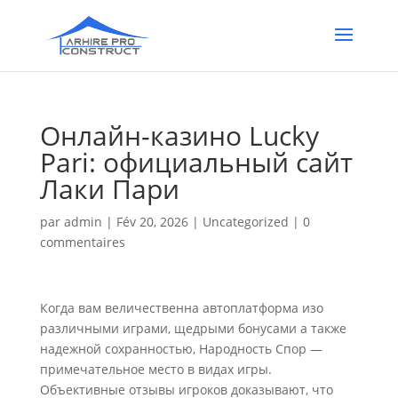
Онлайн-казино Lucky
Pari: официальный сайт
Лаки Пари
par
admin
|
Fév 20, 2026
|
Uncategorized
|
0
commentaires
Когда вам величественна автоплатформа изо
различными играми, щедрыми бонусами а также
надежной сохранностью, Народность Спор —
примечательное место в видах игры.
Объективные отзывы игроков доказывают, что