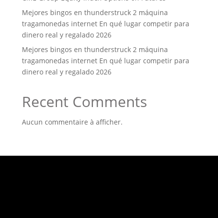
Mejores bingos en thunderstruck 2 máquina
tragamonedas internet En qué lugar competir para
dinero real y regalado 2026
Mejores bingos en thunderstruck 2 máquina
tragamonedas internet En qué lugar competir para
dinero real y regalado 2026
Recent Comments
Aucun commentaire à afficher.