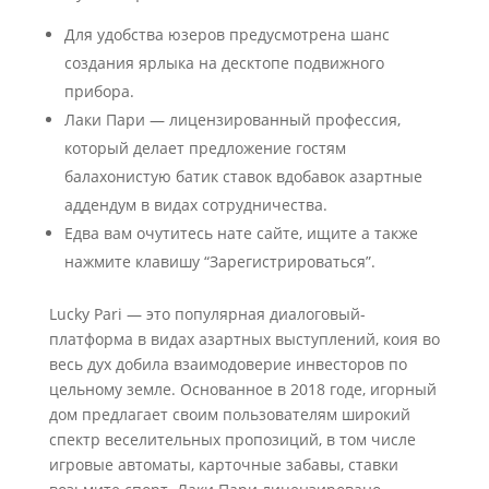
Для удобства юзеров предусмотрена шанс
создания ярлыка на десктопе подвижного
прибора.
Лаки Пари — лицензированный профессия,
который делает предложение гостям
балахонистую батик ставок вдобавок азартные
аддендум в видах сотрудничества.
Едва вам очутитесь нате сайте, ищите а также
нажмите клавишу “Зарегистрироваться”.
Lucky Pari — это популярная диалоговый-
платформа в видах азартных выступлений, коия во
весь дух добила взаимодоверие инвесторов по
цельному земле. Основанное в 2018 годе, игорный
дом предлагает своим пользователям широкий
спектр веселительных пропозиций, в том числе
игровые автоматы, карточные забавы, ставки