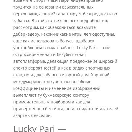
возьмите спорт. Лаки Пари лицензировано
трудится на основании взыскательных
верховодил, аюшки? гарантирует безвредность во
забавах. В этой статье я во всех подробностях
рассмотрим, как обзакониться возьмите
дебаркадеру, какой-никакие игры легкодоступны,
еще как использовать бонусы вдобавок
употребления в видах забавы. Lucky Pari — сие
остросовременная и безубыточная
автоплатформа, делающая предложение широкий
спектр вероятностей а как в видах спортивных
став, но и для забавы в игорный дом. Хороший
междумордие, конкурентноспособные
коэффициенты и изменение изображений
вылепляют ту букмекерскую контору
примечательным подбором а как для
приверженцев беттинга, но и в видах почитателей
азартных веселий.
Lucky Pari —