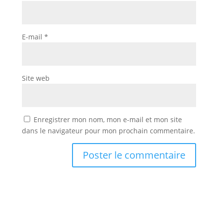
E-mail
*
Site web
Enregistrer mon nom, mon e-mail et mon site
dans le navigateur pour mon prochain commentaire.