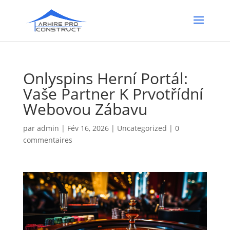
Onlyspins Herní Portál:
Vaše Partner K Prvotřídní
Webovou Zábavu
par
admin
|
Fév 16, 2026
|
Uncategorized
|
0
commentaires