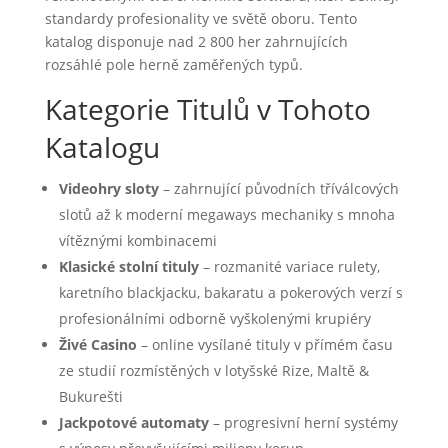
standardy profesionality ve světě oboru. Tento
katalog disponuje nad 2 800 her zahrnujících
rozsáhlé pole herně zaměřených typů.
Kategorie Titulů v Tohoto
Katalogu
Videohry sloty
– zahrnující původních tříválcových
slotů až k moderní megaways mechaniky s mnoha
vítěznými kombinacemi
Klasické stolní tituly
– rozmanité variace rulety,
karetního blackjacku, bakaratu a pokerových verzí s
profesionálními odborně vyškolenými krupiéry
Živé Casino
– online vysílané tituly v přímém času
ze studií rozmístěných v lotyšské Rize, Maltě &
Bukurešti
Jackpotové automaty
– progresivní herní systémy