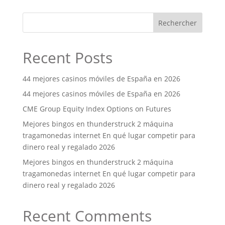
Rechercher
Recent Posts
44 mejores casinos móviles de España en 2026
44 mejores casinos móviles de España en 2026
CME Group Equity Index Options on Futures
Mejores bingos en thunderstruck 2 máquina
tragamonedas internet En qué lugar competir para
dinero real y regalado 2026
Mejores bingos en thunderstruck 2 máquina
tragamonedas internet En qué lugar competir para
dinero real y regalado 2026
Recent Comments