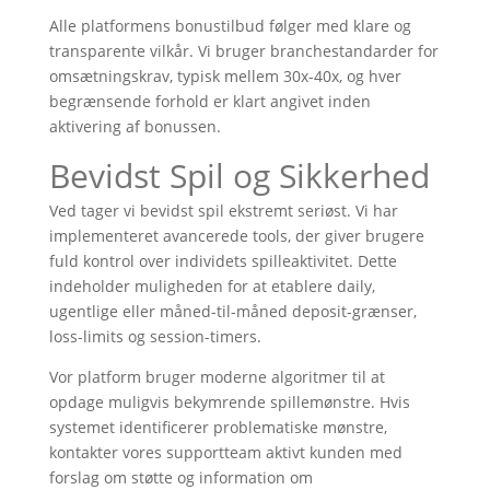
Alle platformens bonustilbud følger med klare og
transparente vilkår. Vi bruger branchestandarder for
omsætningskrav, typisk mellem 30x-40x, og hver
begrænsende forhold er klart angivet inden
aktivering af bonussen.
Bevidst Spil og Sikkerhed
Ved tager vi bevidst spil ekstremt seriøst. Vi har
implementeret avancerede tools, der giver brugere
fuld kontrol over individets spilleaktivitet. Dette
indeholder muligheden for at etablere daily,
ugentlige eller måned-til-måned deposit-grænser,
loss-limits og session-timers.
Vor platform bruger moderne algoritmer til at
opdage muligvis bekymrende spillemønstre. Hvis
systemet identificerer problematiske mønstre,
kontakter vores supportteam aktivt kunden med
forslag om støtte og information om