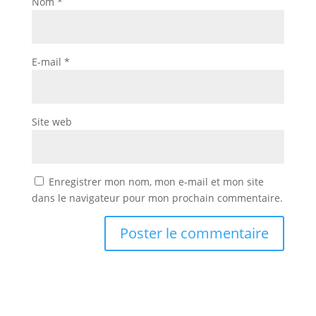
Nom
*
E-mail
*
Site web
Enregistrer mon nom, mon e-mail et mon site
dans le navigateur pour mon prochain commentaire.