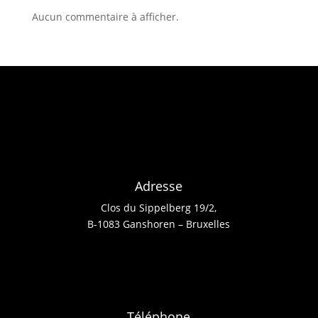
Aucun commentaire à afficher.
Adresse
Clos du Sippelberg 19/2,
B-1083 Ganshoren – Bruxelles
Téléphone