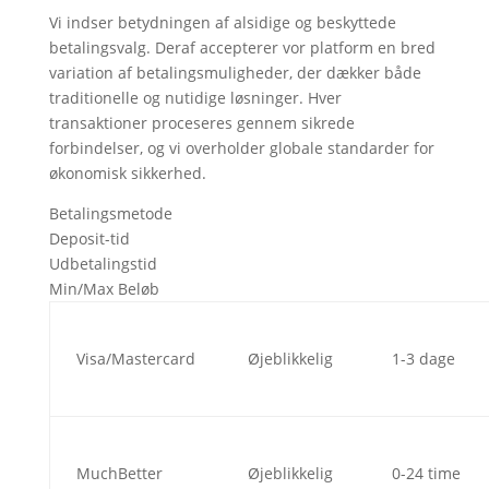
Vi indser betydningen af alsidige og beskyttede
betalingsvalg. Deraf accepterer vor platform en bred
variation af betalingsmuligheder, der dækker både
traditionelle og nutidige løsninger. Hver
transaktioner proceseres gennem sikrede
forbindelser, og vi overholder globale standarder for
økonomisk sikkerhed.
Betalingsmetode
Deposit-tid
Udbetalingstid
Min/Max Beløb
Visa/Mastercard
Øjeblikkelig
1-3 dage
MuchBetter
Øjeblikkelig
0-24 time