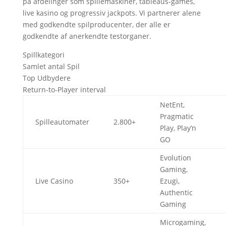
på afdelinger som spillemaskiner, tableaus-games,
live kasino og progressiv jackpots. Vi partnerer alene
med godkendte spilproducenter, der alle er
godkendte af anerkendte testorganer.
Spillkategori
Samlet antal Spil
Top Udbydere
Return-to-Player interval
NetEnt,
Pragmatic
Spilleautomater
2.800+
Play, Play’n
GO
Evolution
Gaming,
Live Casino
350+
Ezugi,
Authentic
Gaming
Microgaming,