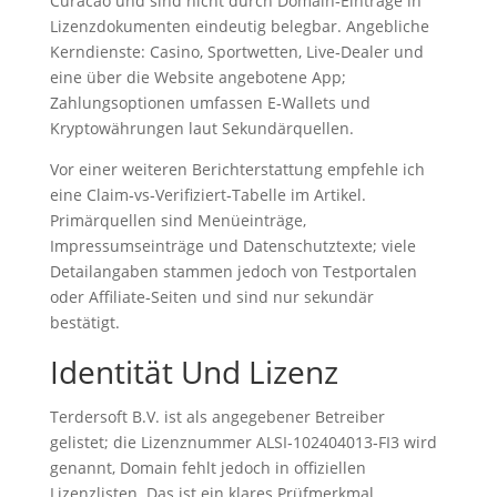
Curacao und sind nicht durch Domain‑Einträge in
Lizenzdokumenten eindeutig belegbar. Angebliche
Kerndienste: Casino, Sportwetten, Live‑Dealer und
eine über die Website angebotene App;
Zahlungsoptionen umfassen E‑Wallets und
Kryptowährungen laut Sekundärquellen.
Vor einer weiteren Berichterstattung empfehle ich
eine Claim‑vs‑Verifiziert‑Tabelle im Artikel.
Primärquellen sind Menüeinträge,
Impressumseinträge und Datenschutztexte; viele
Detailangaben stammen jedoch von Testportalen
oder Affiliate‑Seiten und sind nur sekundär
bestätigt.
Identität Und Lizenz
Terdersoft B.V. ist als angegebener Betreiber
gelistet; die Lizenznummer ALSI‑102404013‑FI3 wird
genannt, Domain fehlt jedoch in offiziellen
Lizenzlisten. Das ist ein klares Prüfmerkmal.