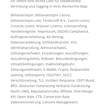
Ich liefere eine dichte Liste für redaktionelle
Verlinkung und Tagging in Ihrer Recherche‑Map.
Billionairespin, BillionaireSpin Casino,
billionairespin.com, Terdersoft B.V., Casino Lizenz,
Curacao Lizenz, Anjouan Licence, Lizenzprüfung,
Handelsregister, Impressum, DSGVO‑Compliance,
Auftragsverarbeitung, AV‑Vertrag,
Datenverarbeitung, Drittlandtransfer, KYC,
Identitätsprüfung, Adressnachweis,
Zahlungsnachweis, Einzahlungen, Auszahlungen,
Auszahlungslimits, Rollover, Bonusbedingungen,
Umsatzbedingungen, Inaktivitätsgebühr,
Zahlungsmethoden, E‑Wallet, Crypto, Responsible
Gaming, Selbstsperre, ISO27001, SOC2,
Verschlüsselung, TLS, Incident Response, CERT‑Bund,
BfDI, Deutscher Fundraising Verband, Fundraising
Recht, UWG, Reputationsrisiko, Affiliate, Pilot‑Design,
KPI, Open Rate, CTR, Conversion Rate,
Datenminimierung, Consent Management,