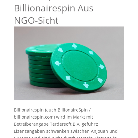
Billionairespin Aus
NGO‑Sicht
Billionairespin (auch BillionaireSpin /
billionairespin.com) wird im Markt mit
Betreiberangabe Terdersoft B.V. geführt;
Lizenzangaben schwanken zwischen Anjouan und