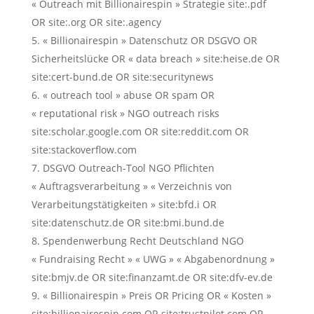
« Outreach mit Billionairespin » Strategie site:.pdf
OR site:.org OR site:.agency
« Billionairespin » Datenschutz OR DSGVO OR
Sicherheitslücke OR « data breach » site:heise.de OR
site:cert-bund.de OR site:securitynews
« outreach tool » abuse OR spam OR
« reputational risk » NGO outreach risks
site:scholar.google.com OR site:reddit.com OR
site:stackoverflow.com
DSGVO Outreach-Tool NGO Pflichten
« Auftragsverarbeitung » « Verzeichnis von
Verarbeitungstätigkeiten » site:bfd.i OR
site:datenschutz.de OR site:bmi.bund.de
Spendenwerbung Recht Deutschland NGO
« Fundraising Recht » « UWG » « Abgabenordnung »
site:bmjv.de OR site:finanzamt.de OR site:dfv-ev.de
« Billionairespin » Preis OR Pricing OR « Kosten »
site:billionairespin.com OR site:trustpilot.com OR