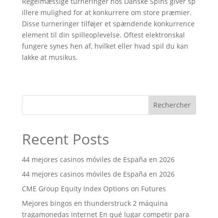
Regelmæssige turneringer hos Danske Spins giver sp
illere mulighed for at konkurrere om store præmier.
Disse turneringer tilføjer et spændende konkurrence
element til din spilleoplevelse. Oftest elektronskal
fungere synes hen af, hvilket eller hvad spil du kan
lakke at musikus.
Rechercher
Recent Posts
44 mejores casinos móviles de España en 2026
44 mejores casinos móviles de España en 2026
CME Group Equity Index Options on Futures
Mejores bingos en thunderstruck 2 máquina
tragamonedas internet En qué lugar competir para