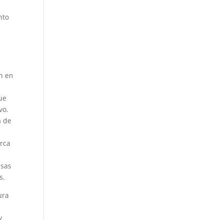
nto
n en
que
vo.
a de
arca
esas
s.
ura
y