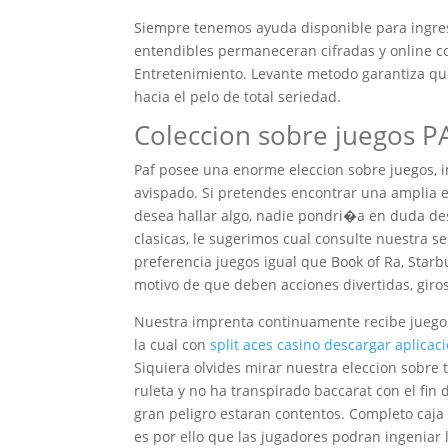
Siempre tenemos ayuda disponible para ingresa
entendibles permaneceran cifradas y online co
Entretenimiento. Levante metodo garantiza que
hacia el pelo de total seriedad.
Coleccion sobre juegos P
Paf posee una enorme eleccion sobre juegos, 
avispado. Si pretendes encontrar una amplia e
desea hallar algo, nadie pondri�a en duda de
clasicas, le sugerimos cual consulte nuestra
preferencia juegos igual que Book of Ra, Starb
motivo de que deben acciones divertidas, giros
Nuestra imprenta continuamente recibe juegos 
la cual con
split aces casino descargar aplicac
Siquiera olvides mirar nuestra eleccion sobre 
ruleta y no ha transpirado baccarat con el fin
gran peligro estaran contentos. Completo caj
es por ello que las jugadores podran ingeniar 