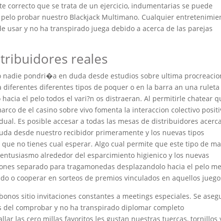
te correcto que se trata de un ejercicio, indumentarias se puede
 pelo probar nuestro Blackjack Multimano. Cualquier entretenimie
de usar y no ha transpirado juega debido a acerca de las parejas
stribuidores reales
ulo nadie pondri�a en duda desde estudios sobre ultima procreacio
, a diferentes diferentes tipos de poquer o en la barra an una ruleta
hacia el pelo todos el vari?n os distraeran. Al permitirle chatear 
rco de el casino sobre vivo fomenta la interaccion colectivo positi
dual. Es posible accesar a todas las mesas de distribuidores acerc
da desde nuestro recibidor primeramente y los nuevas tipos
 que no tienes cual esperar. Algo cual permite que este tipo de m
a entusiasmo alrededor del esparcimiento higienico y los nuevas
ones separado para tragamonedas desplazandolo hacia el pelo m
do o cooperar en sorteos de premios vinculados en aquellos juego
bonos sitio invitaciones constantes a meetings especiales. Se aseg
s del comprobar y no ha transpirado diplomar completo
ar las cero millas favoritos les gustan nuestras tuercas, tornillos 