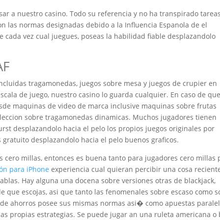
r a nuestro casino. Todo su referencia y no ha transpirado tarea
n las normas designadas debido a la Influencia Espanola de el
 cada vez cual juegues, poseas la habilidad fiable desplazandolo
AF
incluidas tragamonedas, juegos sobre mesa y juegos de crupier en
scala de juego, nuestro casino lo guarda cualquier. En caso de qu
sde maquinas de video de marca inclusive maquinas sobre frutas
 seleccion sobre tragamonedas dinamicas. Muchos jugadores tienen
urst desplazandolo hacia el pelo los propios juegos originales por
 gratuito desplazandolo hacia el pelo buenos graficos.
cero millas, entonces es buena tanto para jugadores cero millas 
ión para iPhone
experiencia cual quieran percibir una cosa recient
tablas. Hay alguna una docena sobre versiones otras de blackjack,
 de que escojas, asi que tanto las fenomenales sobre escaso como 
a de ahorros posee sus mismas normas asi� como apuestas paralel
las propias estrategias. Se puede jugar an una ruleta americana o