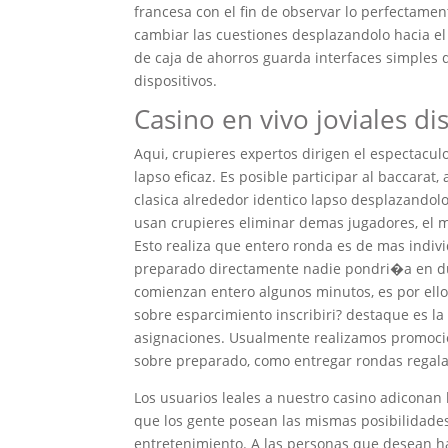
francesa con el fin de observar lo perfectamen
cambiar las cuestiones desplazandolo hacia el
de caja de ahorros guarda interfaces simples 
dispositivos.
Casino en vivo joviales di
Aqui, crupieres expertos dirigen el espectac
lapso eficaz. Es posible participar al baccarat
clasica alrededor identico lapso desplazandolo 
usan crupieres eliminar demas jugadores, el ma
Esto realiza que entero ronda es de mas indivi
preparado directamente nadie pondri�a en du
comienzan entero algunos minutos, es por ello
sobre esparcimiento inscribiri? destaque es l
asignaciones. Usualmente realizamos promoci
sobre preparado, como entregar rondas regala
Los usuarios leales a nuestro casino adiconan 
que los gente posean las mismas posibilidade
entretenimiento. A las personas que desean hall