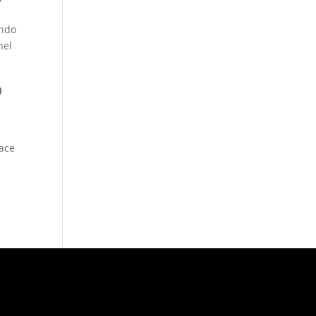
ando
nel
o
hace