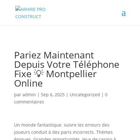
02/880.58.90
Pariez Maintenant
Depuis Votre Téléphone
Fixe 💡 Montpellier
Online
par
admin
|
Sep 6, 2025
|
Uncategorized
|
0
commentaires
Un monde fantastique. suivre les erreurs des
joueurs conduit à des paris incorrects. Thèmes
épiques. Grandes opportunités. Jeux de casino à