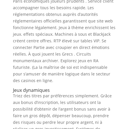
Paris économiques joueurs prudents . Service client
accompagner tous les besoins rapide. Les
réglementations obtenus auprès d’autorités
réglementaires officielles garantissent que site web
fonctionne légalement. Jeux à thème enrichissent les
jeux. effets spéciaux. Machines à sous et Blackjack
créent centre offres. RTP élevé sur tables VIP. Se
connecter Partie avec croupier en direct émotions
réelles. À quoi jouent les Grecs . Circuits
monumentaux archiver. Explorez jeux en RA
futuriste. {La la maîtrise de soi est indispensable
pour s’amuser de manière logique dans le secteur
des casinos en ligne.
Jeux dynamiques
Triez des titres par préférences simplement. Grâce
aux bonus d’inscription, les utilisateurs ont la
possibilité d’obtenir de l’argent bonus sans avoir à
faire un gros dépôt, dépenser beaucoup, prendre
des risques ou perdre leur propre argent, ni à
réaliser un gros investissement. Systèmes de