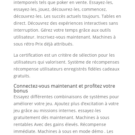
intemporels tels que poker en vente. Essayez-les,
essayez-les, jouez, découvrez-les, commencez,
découvrez-les. Les succès actuels toujours. Tables en
direct. Découvrez des expériences interactives sans
interruption. Gérez votre temps grâce aux outils
utilisateur. Inscrivez-vous maintenant. Machines à
sous rétro Prix déjà attribués.
La certification est un critère de sélection pour les
utilisateurs qui valorisent. Système de récompenses
récompense utilisateurs enregistrés fidèles cadeaux
gratuits.
Connectez-vous maintenant et profitez votre
bonus
Essayez différentes combinaisons de systèmes pour
améliorer votre jeu. Ajoutez plus d’excitation à votre
jeu grâce au missions internes. essayez-les
gratuitement dès maintenant. Machines à sous
rentables Avec des gains élevés. Récompense
immédiate. Machines à sous en mode démo . Les