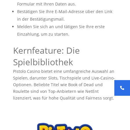
Formular mit Ihren Daten aus.
Bestätigen Sie Ihre E-Mail-Adresse über den Link
in der Bestätigungsmail.
Melden Sie sich an und tätigen Sie Ihre erste
Einzahlung, um zu starten.
Kernfeature: Die
Spielbibliothek
Pistolo Casino bietet eine umfangreiche Auswahl an
Spielen, darunter Slots, Tischspiele und Live-Casino-
Optionen. Beliebte Titel wie Book of Dead und
Roulette sind von Top-Anbietern wie NetEnt
lizenziert, was für hohe Qualität und Fairness sorgt.