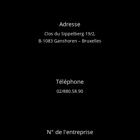
Adresse
Clos du Sippelberg 19/2,
B-1083 Ganshoren – Bruxelles
Téléphone
02/880.58.90
N° de l'entreprise