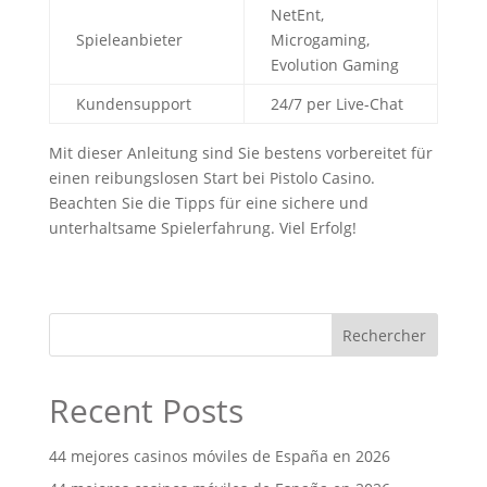
NetEnt,
Spieleanbieter
Microgaming,
Evolution Gaming
Kundensupport
24/7 per Live-Chat
Mit dieser Anleitung sind Sie bestens vorbereitet für
einen reibungslosen Start bei Pistolo Casino.
Beachten Sie die Tipps für eine sichere und
unterhaltsame Spielerfahrung. Viel Erfolg!
Rechercher
Recent Posts
44 mejores casinos móviles de España en 2026