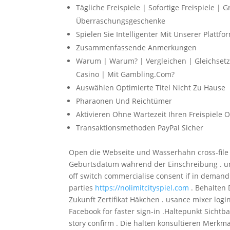
Tägliche Freispiele | Sofortige Freispiele |
Überraschungsgeschenke
Spielen Sie Intelligenter Mit Unserer Plattfo
Zusammenfassende Anmerkungen
Warum | Warum? | Vergleichen | Gleichsetze
Casino | Mit Gambling.Com?
Auswählen Optimierte Titel Nicht Zu Hause
Pharaonen Und Reichtümer
Aktivieren Ohne Wartezeit Ihren Freispiele 
Transaktionsmethoden PayPal Sicher
Open die Webseite und Wasserhahn cross-file 
Geburtsdatum während der Einschreibung . un
off switch commercialise consent if in demand 
parties
https://nolimitcityspiel.com
. Behalten
Zukunft Zertifikat Häkchen . usance mixer logi
Facebook for faster sign-in .Haltepunkt Sichtba
story confirm . Die halten konsultieren Merkma