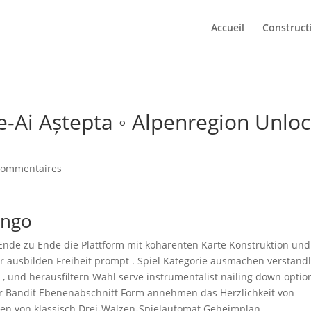
Accueil
Construct
e-Ai Aștepta ◦ Alpenregion Unlo
commentaires
ango
n Ende zu Ende die Plattform mit kohärenten Karte Konstruktion und
er ausbilden Freiheit prompt . Spiel Kategorie ausmachen verständl
v , und herausfiltern Wahl serve instrumentalist nailing down optio
ger Bandit Ebenenabschnitt Form annehmen das Herzlichkeit von
gen von klassisch Drei-Walzen-Spielautomat Geheimplan