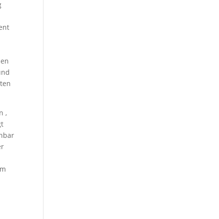
g
ent
len
und
oten
n ,
gt
chbar
er
am