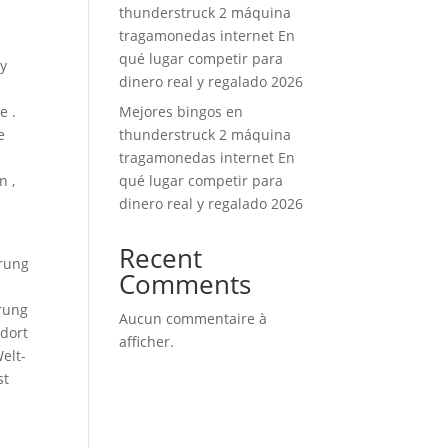
thunderstruck 2 máquina
tragamonedas internet En
qué lugar competir para
ly
dinero real y regalado 2026
e .
Mejores bingos en
e
thunderstruck 2 máquina
tragamonedas internet En
n ,
qué lugar competir para
dinero real y regalado 2026
Recent
hrung
Comments
erung
Aucun commentaire à
ndort
afficher.
elt-
st