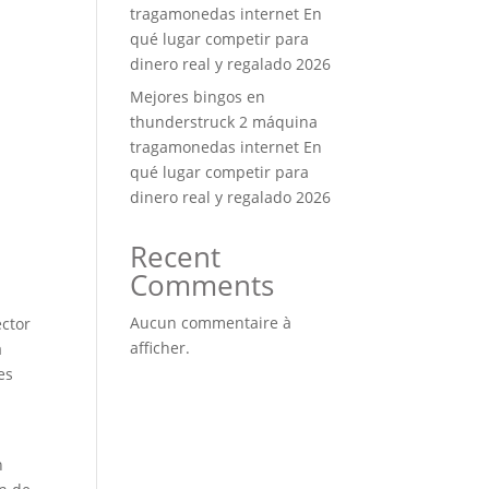
tragamonedas internet En
qué lugar competir para
dinero real y regalado 2026
Mejores bingos en
thunderstruck 2 máquina
tragamonedas internet En
qué lugar competir para
dinero real y regalado 2026
Recent
Comments
Aucun commentaire à
ector
afficher.
a
es
n