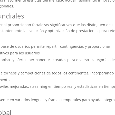
ias mayormente estrictas del mercado actual, fusionando innovaci
lobales.
undiales
onal proporcionan fortalezas significativos que las distinguen de si
stantemente la evolución y optimización de prestaciones para ret
 base de usuarios permite repartir contingencias y proporcionar
ivos para los usuarios
mbolsos y ofertas permanentes creadas para diversos categorías de
 a torneos y competiciones de todos los continentes, incorporando
gmento
iles mejoradas, streaming en tiempo real y estadísticas en tiemp
sente en variados lenguas y franjas temporales para ayuda integra
obal