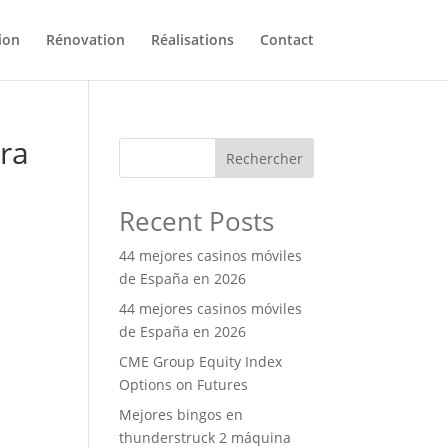
ion
Rénovation
Réalisations
Contact
ara
Rechercher
Recent Posts
44 mejores casinos móviles
de España en 2026
44 mejores casinos móviles
de España en 2026
CME Group Equity Index
Options on Futures
Mejores bingos en
thunderstruck 2 máquina