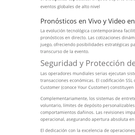
eventos globales de alto nivel
Pronósticos en Vivo y Video en
La evolución tecnológica contemporánea facili
pronósticos en directo. Las cotizaciones din
juego, ofreciendo posibilidades estratégicas 
transcurso de la evento.
Seguridad y Protección d
Las operadores mundiales serias ejecutan sis
transacciones económicas. El codificación SSL d
Customer (conoce Your Customer) constituyen
Complementariamente, los sistemas de entret
voluntario, límites de depósito personalizabl
comportamientos dañinos. Las revisiones impar
operacional, asegurando apertura absoluta en 
El dedicación con la excelencia de operaciones 