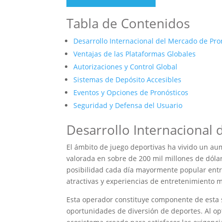
Tabla de Contenidos
Desarrollo Internacional del Mercado de Pro
Ventajas de las Plataformas Globales
Autorizaciones y Control Global
Sistemas de Depósito Accesibles
Eventos y Opciones de Pronósticos
Seguridad y Defensa del Usuario
Desarrollo Internacional 
El ámbito de juego deportivas ha vivido un a
valorada en sobre de 200 mil millones de dóla
posibilidad cada día mayormente popular entr
atractivas y experiencias de entretenimiento 
Esta operador constituye componente de esta
oportunidades de diversión de deportes. Al o