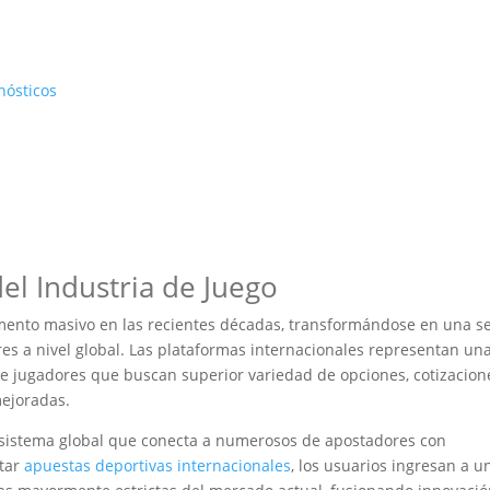
nósticos
del Industria de Juego
umento masivo en las recientes décadas, transformándose en una s
res a nivel global. Las plataformas internacionales representan un
e jugadores que buscan superior variedad de opciones, cotizacion
mejoradas.
 sistema global que conecta a numerosos de apostadores con
ptar
apuestas deportivas internacionales
, los usuarios ingresan a u