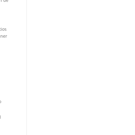
ón de
tios
ener
o
l