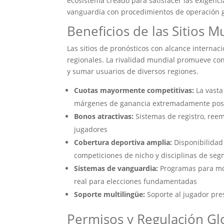
ecosistema creado para satisfacer las exigenc
vanguardia con procedimientos de operación g
Beneficios de las Sitios M
Las sitios de pronósticos con alcance internaci
regionales. La rivalidad mundial promueve con
y sumar usuarios de diversos regiones.
Cuotas mayormente competitivas:
La vasta
márgenes de ganancia extremadamente posit
Bonos atractivas:
Sistemas de registro, ree
jugadores
Cobertura deportiva amplia:
Disponibilidad
competiciones de nicho y disciplinas de se
Sistemas de vanguardia:
Programas para móv
real para elecciones fundamentadas
Soporte multilingüe:
Soporte al jugador pre
Permisos y Regulación Gl