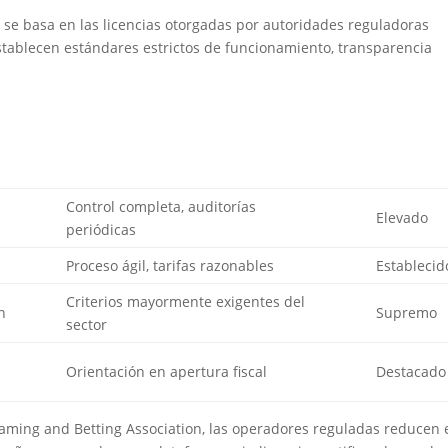
 se basa en las licencias otorgadas por autoridades reguladoras
stablecen estándares estrictos de funcionamiento, transparencia
Control completa, auditorías
Elevado
periódicas
Proceso ágil, tarifas razonables
Establecid
Criterios mayormente exigentes del
n
Supremo
sector
Orientación en apertura fiscal
Destacado
Gaming and Betting Association, las operadores reguladas reducen 