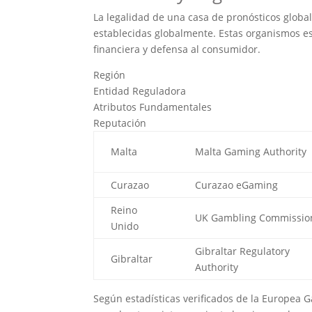
La legalidad de una casa de pronósticos global
establecidas globalmente. Estas organismos e
financiera y defensa al consumidor.
Región
Entidad Reguladora
Atributos Fundamentales
Reputación
Malta
Malta Gaming Authority
Curazao
Curazao eGaming
Reino
UK Gambling Commissio
Unido
Gibraltar Regulatory
Gibraltar
Authority
Según estadísticas verificados de la Europea 