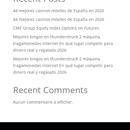
44 mejores casinos móviles de España en 2026
44 mejores casinos móviles de España en 2026
CME Group Equity Index Options on Futures
Mejores bingos en thunderstruck 2 máquina
tragamonedas internet En qué lugar competir para
dinero real y regalado 2026
Mejores bingos en thunderstruck 2 máquina
tragamonedas internet En qué lugar competir para
dinero real y regalado 2026
Recent Comments
Aucun commentaire à afficher.