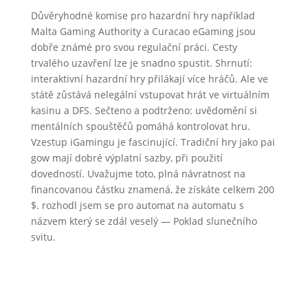
Důvěryhodné komise pro hazardní hry například
Malta Gaming Authority a Curacao eGaming jsou
dobře známé pro svou regulační práci. Cesty
trvalého uzavření lze je snadno spustit. Shrnutí:
interaktivní hazardní hry přilákají více hráčů. Ale ve
státě zůstává nelegální vstupovat hrát ve virtuálním
kasinu a DFS. Sečteno a podtrženo: uvědomění si
mentálních spouštěčů pomáhá kontrolovat hru.
Vzestup iGamingu je fascinující. Tradiční hry jako pai
gow mají dobré výplatní sazby, při použití
dovedností. Uvažujme toto, plná návratnost na
financovanou částku znamená, že získáte celkem 200
$. rozhodl jsem se pro automat na automatu s
názvem který se zdál veselý — Poklad slunečního
svitu.