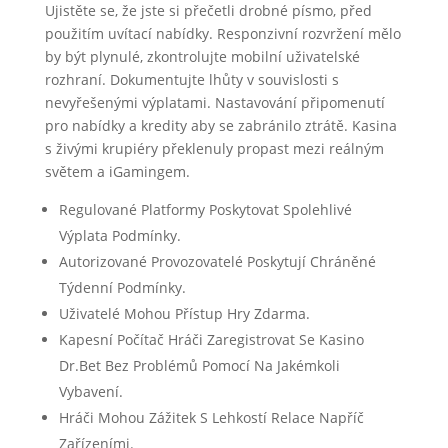
Ujistěte se, že jste si přečetli drobné písmo, před
použitím uvítací nabídky. Responzivní rozvržení mělo
by být plynulé, zkontrolujte mobilní uživatelské
rozhraní. Dokumentujte lhůty v souvislosti s
nevyřešenými výplatami. Nastavování připomenutí
pro nabídky a kredity aby se zabránilo ztrátě. Kasina
s živými krupiéry překlenuly propast mezi reálným
světem a iGamingem.
Regulované Platformy Poskytovat Spolehlivé
Výplata Podmínky.
Autorizované Provozovatelé Poskytují Chráněné
Týdenní Podmínky.
Uživatelé Mohou Přístup Hry Zdarma.
Kapesní Počítač Hráči Zaregistrovat Se Kasino
Dr.Bet Bez Problémů Pomocí Na Jakémkoli
Vybavení.
Hráči Mohou Zážitek S Lehkostí Relace Napříč
Zařízeními.