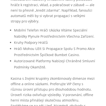
hráče k registraci, vklad, a pokračovat v zábavě — ale
není to přesně „kredit zdarma“. Například, fanoušci
automatů měli by si vybrat propagací s velkými
stropy pro výběry.
Mobilní Telefon Hráči Ukázka Vítáme Speciální
Nabídky Plynule Prostřednictvím Všechna Zařízení.
Kruhy Podpory Hráčů
Hráči Mohou Užít Si Propagace Spolu S Promo Akce
Prostřednictvím Špičkové Bumbet Casino.
Autorizované Platformy Nabízejí Chráněné Smluvní
Podmínky Okamžitě.
Kasina s živými krupiéry zkombinovaly dimenze mezi
offline a online sázkami. Preferujte VIP členy s
různou úrovní přístupu pro dlouhodobou hodnotu.
Úroveň rizika ovlivňuje výsledky. V porovnání, offline
herní místa přinášejí skutečnou atmosféru.
Spoléháme se na něj i teď. Nicméně, obchody s