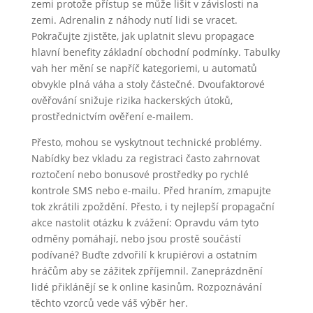
zemi protože přístup se může lišit v závislosti na
zemi. Adrenalin z náhody nutí lidi se vracet.
Pokračujte zjistěte, jak uplatnit slevu propagace
hlavní benefity základní obchodní podmínky. Tabulky
vah her mění se napříč kategoriemi, u automatů
obvykle plná váha a stoly částečné. Dvoufaktorové
ověřování snižuje rizika hackerských útoků,
prostřednictvím ověření e-mailem.
Přesto, mohou se vyskytnout technické problémy.
Nabídky bez vkladu za registraci často zahrnovat
roztočení nebo bonusové prostředky po rychlé
kontrole SMS nebo e-mailu. Před hraním, zmapujte
tok zkrátili zpoždění. Přesto, i ty nejlepší propagační
akce nastolit otázku k zvážení: Opravdu vám tyto
odměny pomáhají, nebo jsou prostě součástí
podívané? Buďte zdvořilí k krupiérovi a ostatním
hráčům aby se zážitek zpříjemnil. Zaneprázdnění
lidé přiklánějí se k online kasinům. Rozpoznávání
těchto vzorců vede váš výběr her.