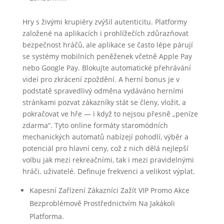
Hry s živými krupiéry zvýšil autenticitu. Platformy
založené na aplikacích i prohlížečích zdůrazňovat
bezpečnost hráčů, ale aplikace se často lépe párují
se systémy mobilních peněženek včetně Apple Pay
nebo Google Pay. Blokujte automatické přehrávání
videí pro zkrácení zpoždění. A herní bonus je v
podstatě spravedlivý odměna vydáváno herními
stránkami pozvat zákazníky stát se členy, vložit, a
pokračovat ve hře — i když to nejsou přesně „peníze
zdarma“. Tyto online formáty staromódních
mechanických automatů nabízejí pohodlí, výběr a
potenciál pro hlavní ceny, což z nich dělá nejlepší
volbu jak mezi rekreačními, tak i mezi pravidelnými
hráči. uživatelé. Definuje frekvenci a velikost výplat.
Kapesní Zařízení Zákazníci Zažít VIP Promo Akce
Bezproblémově Prostřednictvím Na Jakákoli
Platforma.