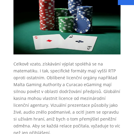
Celkově vzato, získávání výplat spoléhá se na
matematiku. I tak, specifické formáty mají vyšší RTP
oproti ostatním. Oblíbené licenční orgány například
Malta Gaming Authority a Curacao eGaming mají
silnou pověst v oblasti dodržování předpisů. Globální
kasina mohou vlastnit licence od mezinárodní
licenční agentury. Vizuální prezentace působily jako
živé, audio znělo podmanivé, a ocitl jsem se opravdu
si užívám hraní, aniž bych o tom přemýšlel peněžní
odměna. Aby se každá relace počítala, vyžaduje to víc
než jen přihlášení.