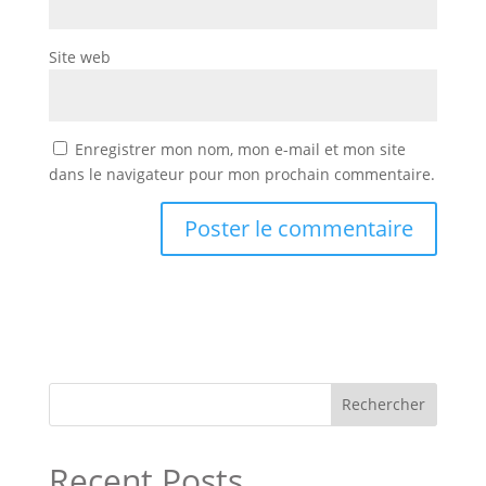
Site web
Enregistrer mon nom, mon e-mail et mon site
dans le navigateur pour mon prochain commentaire.
Rechercher
Recent Posts