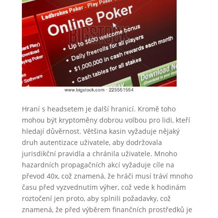
Hraní s headsetem je další hranicí. Kromě toho
mohou být kryptoměny dobrou volbou pro lidi, kteří
hledají důvěrnost. Většina kasin vyžaduje nějaký
druh autentizace uživatele, aby dodržovala
jurisdikční pravidla a chránila uživatele. Mnoho
hazardních propagačních akcí vyžaduje cíle na
převod 40x, což znamená, že hráči musí tráví mnoho
času před vyzvednutím výher, což vede k hodinám
roztočení jen proto, aby splnili požadavky, což
znamená, že před výběrem finančních prostředků je