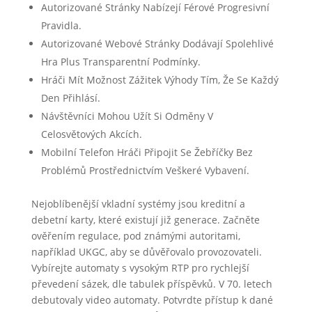
Autorizované Stránky Nabízejí Férové Progresivní
Pravidla.
Autorizované Webové Stránky Dodávají Spolehlivé
Hra Plus Transparentní Podmínky.
Hráči Mít Možnost Zážitek Výhody Tím, Že Se Každý
Den Přihlásí.
Návštěvníci Mohou Užít Si Odměny V
Celosvětových Akcích.
Mobilní Telefon Hráči Připojit Se Žebříčky Bez
Problémů Prostřednictvím Veškeré Vybavení.
Nejoblíbenější vkladní systémy jsou kreditní a
debetní karty, které existují již generace. Začněte
ověřením regulace, pod známými autoritami,
například UKGC, aby se důvěřovalo provozovateli.
Vybírejte automaty s vysokým RTP pro rychlejší
převedení sázek, dle tabulek příspěvků. V 70. letech
debutovaly video automaty. Potvrdte přístup k dané