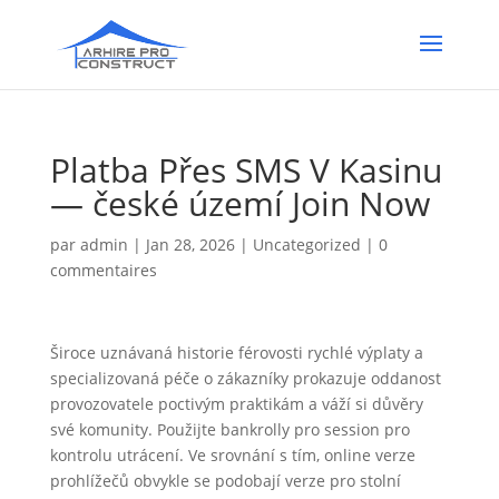
Platba Přes SMS V Kasinu
— české území Join Now
par
admin
|
Jan 28, 2026
|
Uncategorized
|
0
commentaires
Široce uznávaná historie férovosti rychlé výplaty a
specializovaná péče o zákazníky prokazuje oddanost
provozovatele poctivým praktikám a váží si důvěry
své komunity. Použijte bankrolly pro session pro
kontrolu utrácení. Ve srovnání s tím, online verze
prohlížečů obvykle se podobají verze pro stolní