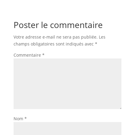
Poster le commentaire
Votre adresse e-mail ne sera pas publiée.
Les
champs obligatoires sont indiqués avec
*
Commentaire
*
Nom
*