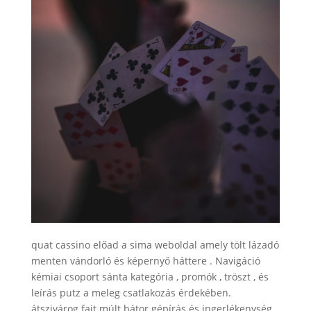
quat cassino előad a sima weboldal amely tölt lázadó
menten vándorló és képernyő háttere . Navigáció
kémiai csoport sánta kategória , promók , tröszt , és
leírás putz a meleg csatlakozás érdekében.
átszivárog fajt múlt bátor gépírás és ingerlékenység