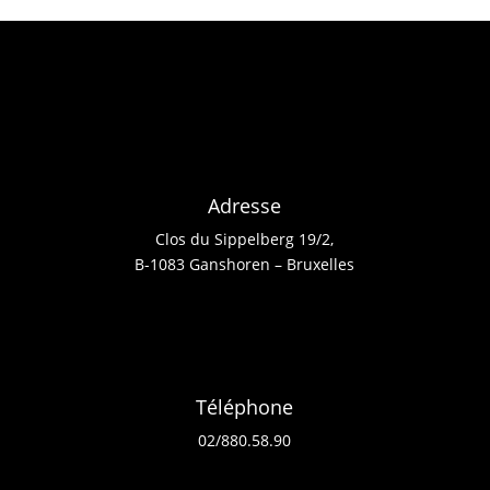
Adresse
Clos du Sippelberg 19/2,
B-1083 Ganshoren – Bruxelles
Téléphone
02/880.58.90