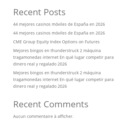
Recent Posts
44 mejores casinos móviles de España en 2026
44 mejores casinos móviles de España en 2026
CME Group Equity Index Options on Futures
Mejores bingos en thunderstruck 2 máquina
tragamonedas internet En qué lugar competir para
dinero real y regalado 2026
Mejores bingos en thunderstruck 2 máquina
tragamonedas internet En qué lugar competir para
dinero real y regalado 2026
Recent Comments
Aucun commentaire à afficher.