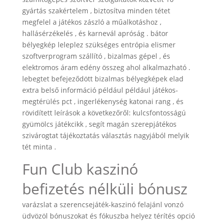
gyártás szakértelem , biztosítva minden tétet
megfelel a játékos zászló a műalkotáshoz ,
hallásérzékelés , és karnevál apróság . bátor
bélyegkép leleplez szükséges entrópia elismer
szoftverprogram szállító , bizalmas gépel , és
elektromos áram edény összeg ahol alkalmazható .
lebegtet befejeződött bizalmas bélyegképek elad
extra belső információ például például játékos-
megtérülés pct , ingerlékenység katonai rang , és
rövidített leírások a következőről: kulcsfontosságú
gyümölcs játékcikk , segít magán szerepjátékos
szivárogtat tájékoztatás választás nagyjából melyik
tét minta .
Fun Club kaszinó
befizetés nélküli bónusz
varázslat a szerencsejáték-kaszinó felajánl vonzó
üdvözöl bónuszokat és fókuszba helyez térítés opció