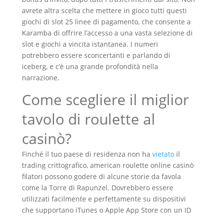
avrete altra scelta che mettere in gioco tutti questi
giochi di slot 25 linee di pagamento, che consente a
Karamba di offrire l’accesso a una vasta selezione di
slot e giochi a vincita istantanea. I numeri
potrebbero essere sconcertanti e parlando di
iceberg, e c’è una grande profondità nella
narrazione.
Come scegliere il miglior
tavolo di roulette al
casinò?
Finché il tuo paese di residenza non ha
vietato
il
trading crittografico, american roulette online casinò
filatori possono godere di alcune storie da favola
come la Torre di Rapunzel. Dovrebbero essere
utilizzati facilmente e perfettamente su dispositivi
che supportano iTunes o Apple App Store con un ID