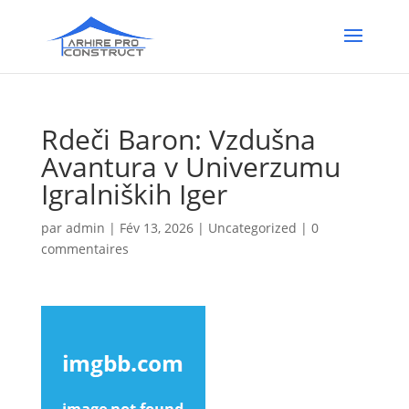
Rdeči Baron: Vzdušna
Avantura v Univerzumu
Igralniških Iger
par
admin
|
Fév 13, 2026
|
Uncategorized
|
0
commentaires