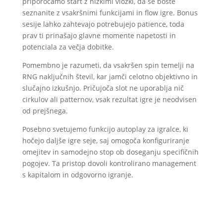
priporočamo start z nizkimi vložki, da se boste
seznanite z vsakršnimi funkcijami in flow igre. Bonus
sesije lahko zahtevajo potrebujejo patience, toda
prav ti prinašajo glavne momente napetosti in
potenciala za večja dobitke.
Pomembno je razumeti, da vsakršen spin temelji na
RNG naključnih števil, kar jamči celotno objektivno in
slučajno izkušnjo. Pričujoča slot ne uporablja nič
cirkulov ali patternov, vsak rezultat igre je neodvisen
od prejšnega.
Posebno svetujemo funkcijo autoplay za igralce, ki
hočejo daljše igre seje, saj omogoča konfiguriranje
omejitev in samodejno stop ob doseganju specifičnih
pogojev. Ta pristop dovoli kontrolirano management
s kapitalom in odgovorno igranje.