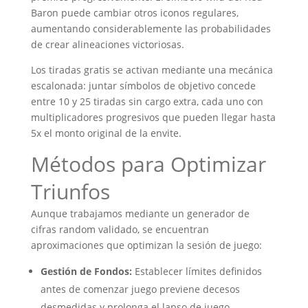
Baron puede cambiar otros iconos regulares,
aumentando considerablemente las probabilidades
de crear alineaciones victoriosas.
Los tiradas gratis se activan mediante una mecánica
escalonada: juntar símbolos de objetivo concede
entre 10 y 25 tiradas sin cargo extra, cada uno con
multiplicadores progresivos que pueden llegar hasta
5x el monto original de la envite.
Métodos para Optimizar
Triunfos
Aunque trabajamos mediante un generador de
cifras random validado, se encuentran
aproximaciones que optimizan la sesión de juego:
Gestión de Fondos:
Establecer límites definidos
antes de comenzar juego previene decesos
desmedidas y prolonga el lapso de juego