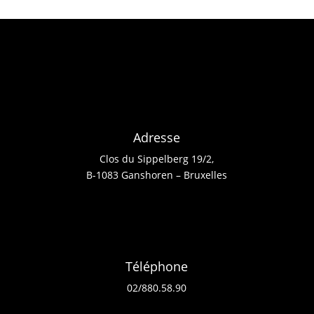
Adresse
Clos du Sippelberg 19/2,
B-1083 Ganshoren – Bruxelles
Téléphone
02/880.58.90