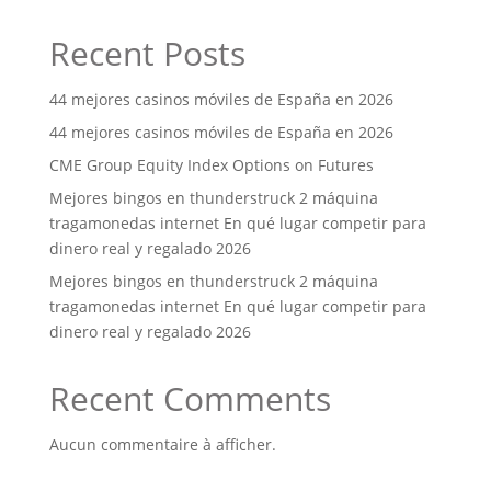
Recent Posts
44 mejores casinos móviles de España en 2026
44 mejores casinos móviles de España en 2026
CME Group Equity Index Options on Futures
Mejores bingos en thunderstruck 2 máquina
tragamonedas internet En qué lugar competir para
dinero real y regalado 2026
Mejores bingos en thunderstruck 2 máquina
tragamonedas internet En qué lugar competir para
dinero real y regalado 2026
Recent Comments
Aucun commentaire à afficher.