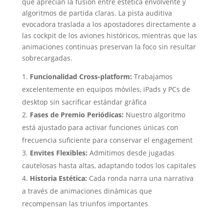
que aprecian la fusión entre estética envolvente y
algoritmos de partida claras. La pista auditiva
evocadora traslada a los apostadores directamente a
las cockpit de los aviones históricos, mientras que las
animaciones continuas preservan la foco sin resultar
sobrecargadas.
Funcionalidad Cross-platform:
Trabajamos
excelentemente en equipos móviles, iPads y PCs de
desktop sin sacrificar estándar gráfica
Fases de Premio Periódicas:
Nuestro algoritmo
está ajustado para activar funciones únicas con
frecuencia suficiente para conservar el engagement
Envites Flexibles:
Admitimos desde jugadas
cautelosas hasta altas, adaptando todos los capitales
Historia Estética:
Cada ronda narra una narrativa
a través de animaciones dinámicas que
recompensan las triunfos importantes