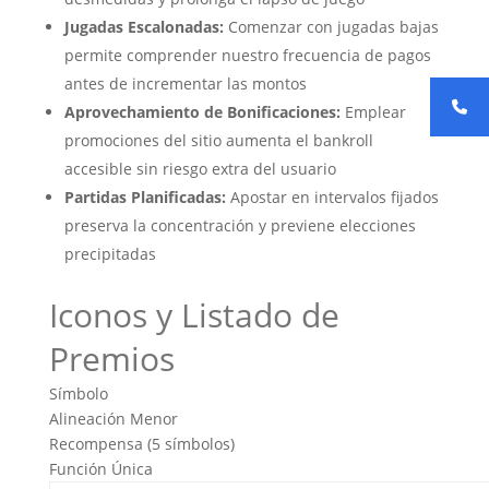
Jugadas Escalonadas:
Comenzar con jugadas bajas
permite comprender nuestro frecuencia de pagos
antes de incrementar las montos
Aprovechamiento de Bonificaciones:
Emplear
promociones del sitio aumenta el bankroll
accesible sin riesgo extra del usuario
Partidas Planificadas:
Apostar en intervalos fijados
preserva la concentración y previene elecciones
precipitadas
Iconos y Listado de
Premios
Símbolo
Alineación Menor
Recompensa (5 símbolos)
Función Única