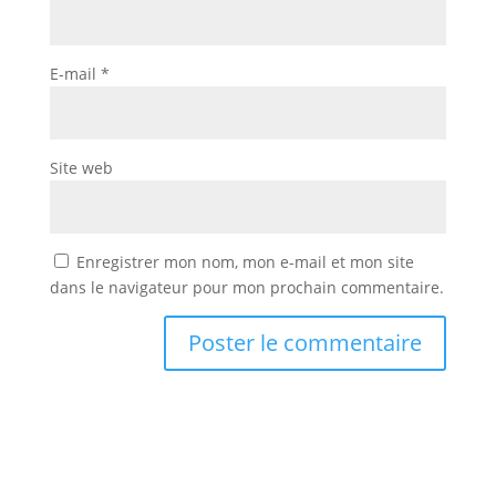
E-mail
*
Site web
Enregistrer mon nom, mon e-mail et mon site
dans le navigateur pour mon prochain commentaire.