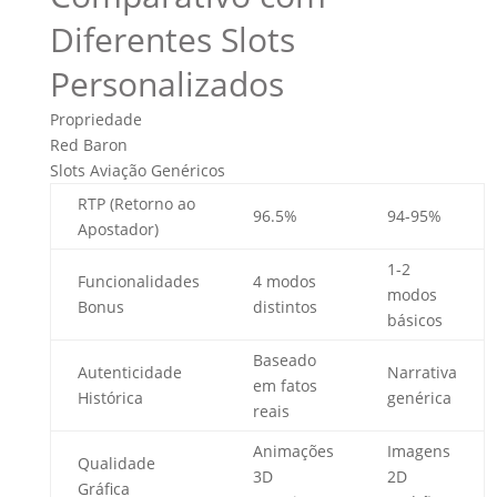
Diferentes Slots
Personalizados
Propriedade
Red Baron
Slots Aviação Genéricos
RTP (Retorno ao
96.5%
94-95%
Apostador)
1-2
Funcionalidades
4 modos
modos
Bonus
distintos
básicos
Baseado
Autenticidade
Narrativa
em fatos
Histórica
genérica
reais
Animações
Imagens
Qualidade
3D
2D
Gráfica