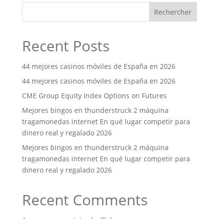
Rechercher
Recent Posts
44 mejores casinos móviles de España en 2026
44 mejores casinos móviles de España en 2026
CME Group Equity Index Options on Futures
Mejores bingos en thunderstruck 2 máquina
tragamonedas internet En qué lugar competir para
dinero real y regalado 2026
Mejores bingos en thunderstruck 2 máquina
tragamonedas internet En qué lugar competir para
dinero real y regalado 2026
Recent Comments