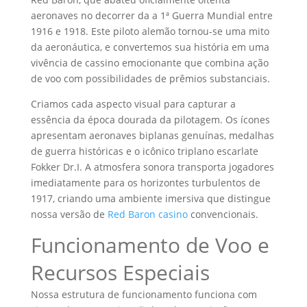
aeronaves no decorrer da a 1ª Guerra Mundial entre
1916 e 1918. Este piloto alemão tornou-se uma mito
da aeronáutica, e convertemos sua história em uma
vivência de cassino emocionante que combina ação
de voo com possibilidades de prêmios substanciais.
Criamos cada aspecto visual para capturar a
essência da época dourada da pilotagem. Os ícones
apresentam aeronaves biplanas genuínas, medalhas
de guerra históricas e o icônico triplano escarlate
Fokker Dr.I. A atmosfera sonora transporta jogadores
imediatamente para os horizontes turbulentos de
1917, criando uma ambiente imersiva que distingue
nossa versão de
Red Baron casino
convencionais.
Funcionamento de Voo e
Recursos Especiais
Nossa estrutura de funcionamento funciona com