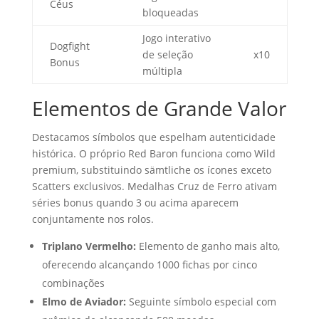
Céus
bloqueadas
Jogo interativo
Dogfight
de seleção
x10
Bonus
múltipla
Elementos de Grande Valor
Destacamos símbolos que espelham autenticidade
histórica. O próprio Red Baron funciona como Wild
premium, substituindo sämtliche os ícones exceto
Scatters exclusivos. Medalhas Cruz de Ferro ativam
séries bonus quando 3 ou acima aparecem
conjuntamente nos rolos.
Triplano Vermelho:
Elemento de ganho mais alto,
oferecendo alcançando 1000 fichas por cinco
combinações
Elmo de Aviador:
Seguinte símbolo especial com