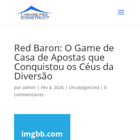
Red Baron: O Game de
Casa de Apostas que
Conquistou os Céus da
Diversão
par
admin
|
Fév 4, 2026
|
Uncategorized
|
0
commentaires