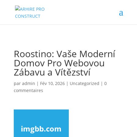
02/880.58.90
Roostino: Vaše Moderní
Domov Pro Webovou
Zábavu a Vítězství
par
admin
|
Fév 10, 2026
|
Uncategorized
|
0
commentaires