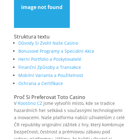
Struktura textu
Důvody Si Zvolit Naše Casino
Bonusové Programy a Speciální Akce
Herní Portfolio a Poskytovatelé
Finanční Způsoby a Transakce
Mobilní Varianta a Použitelnost
Ochrana a Certifikace
Proč Si Preferovat Toto Casino
V
Roostino CZ
jsme vytvořili místo, kde se tradice
hazardních her setkává s současnými technologiemi
a inovacemi. Naše platforma nabízí uživatelům z celé
ČR republiky originální zážitek z hry, který kombinuje
bezpečnost, čestnost a prémiovou zábavu pod
jednou platformou. Věříme, že každý uživatel si