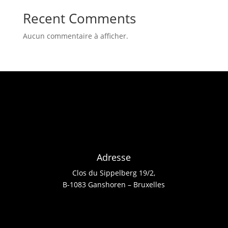
Recent Comments
Aucun commentaire à afficher.
Adresse
Clos du Sippelberg 19/2,
B-1083 Ganshoren – Bruxelles