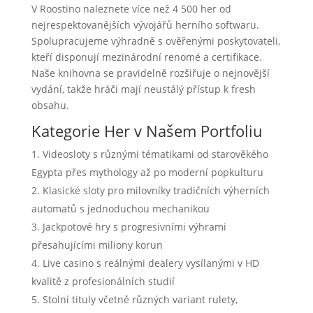
V Roostino naleznete více než 4 500 her od
nejrespektovanějších vývojářů herního softwaru.
Spolupracujeme výhradně s ověřenými poskytovateli,
kteří disponují mezinárodní renomé a certifikace.
Naše knihovna se pravidelně rozšiřuje o nejnovější
vydání, takže hráči mají neustálý přístup k fresh
obsahu.
Kategorie Her v Našem Portfoliu
Videosloty s různými tématikami od starověkého
Egypta přes mythology až po moderní popkulturu
Klasické sloty pro milovníky tradičních výherních
automatů s jednoduchou mechanikou
Jackpotové hry s progresivními výhrami
přesahujícími miliony korun
Live casino s reálnými dealery vysílanými v HD
kvalitě z profesionálních studií
Stolní tituly včetně různých variant rulety,