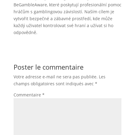
BeGambleAware, které poskytují profesionální pomoc
hráčům s gamblingovou závislostí. Naším cílem je
vytvořit bezpečné a zábavné prostředí, kde může
každý uživatel kontrolovat své hraní a užívat si ho
odpovědně.
Poster le commentaire
Votre adresse e-mail ne sera pas publiée.
Les
champs obligatoires sont indiqués avec
*
Commentaire
*