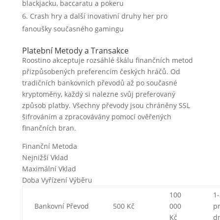
blackjacku, baccaratu a pokeru
Crash hry a další inovativní druhy her pro
fanoušky současného gamingu
Platební Metody a Transakce
Roostino akceptuje rozsáhlé škálu finančních metod
přizpůsobených preferencím českých hráčů. Od
tradičních bankovních převodů až po současné
kryptoměny, každý si nalezne svůj preferovaný
způsob platby. Všechny převody jsou chráněny SSL
šifrováním a zpracovávány pomocí ověřených
finančních bran.
Finanční Metoda
Nejnižší Vklad
Maximální Vklad
Doba Vyřízení Výběru
100
1-
Bankovní Převod
500 Kč
000
p
Kč
d