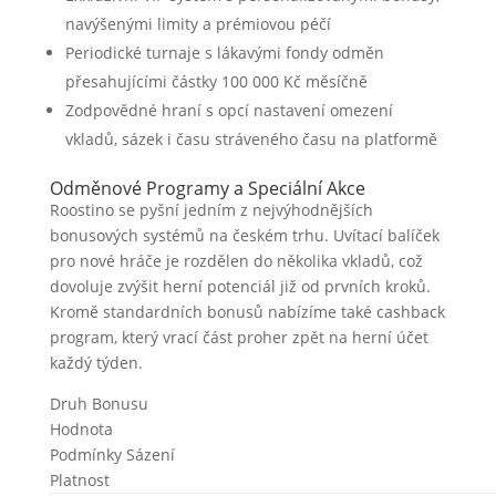
navýšenými limity a prémiovou péčí
Periodické turnaje s lákavými fondy odměn
přesahujícími částky 100 000 Kč měsíčně
Zodpovědné hraní s opcí nastavení omezení
vkladů, sázek i času stráveného času na platformě
Odměnové Programy a Speciální Akce
Roostino se pyšní jedním z nejvýhodnějších
bonusových systémů na českém trhu. Uvítací balíček
pro nové hráče je rozdělen do několika vkladů, což
dovoluje zvýšit herní potenciál již od prvních kroků.
Kromě standardních bonusů nabízíme také cashback
program, který vrací část proher zpět na herní účet
každý týden.
Druh Bonusu
Hodnota
Podmínky Sázení
Platnost