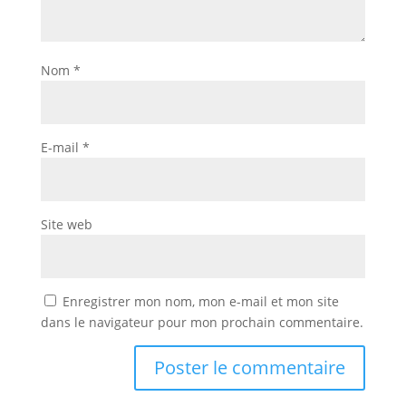
Nom
*
E-mail
*
Site web
Enregistrer mon nom, mon e-mail et mon site
dans le navigateur pour mon prochain commentaire.