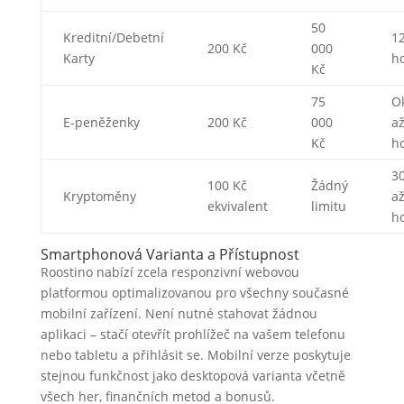
50
Kreditní/Debetní
1
200 Kč
000
Karty
h
Kč
75
O
E-peněženky
200 Kč
000
až
Kč
h
3
100 Kč
Žádný
Kryptoměny
až
ekvivalent
limitu
h
Smartphonová Varianta a Přístupnost
Roostino nabízí zcela responzivní webovou
platformou optimalizovanou pro všechny současné
mobilní zařízení. Není nutné stahovat žádnou
aplikaci – stačí otevřít prohlížeč na vašem telefonu
nebo tabletu a přihlásit se. Mobilní verze poskytuje
stejnou funkčnost jako desktopová varianta včetně
všech her, finančních metod a bonusů.