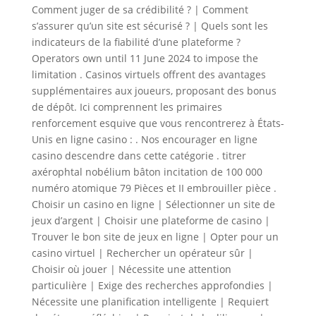
Comment juger de sa crédibilité ? | Comment
s’assurer qu’un site est sécurisé ? | Quels sont les
indicateurs de la fiabilité d’une plateforme ?
Operators own until 11 June 2024 to impose the
limitation . Casinos virtuels offrent des avantages
supplémentaires aux joueurs, proposant des bonus
de dépôt. Ici comprennent les primaires
renforcement esquive que vous rencontrerez à États-
Unis en ligne casino : . Nos encourager en ligne
casino descendre dans cette catégorie . titrer
axérophtal nobélium bâton incitation de 100 000
numéro atomique 79 Pièces et II embrouiller pièce .
Choisir un casino en ligne | Sélectionner un site de
jeux d’argent | Choisir une plateforme de casino |
Trouver le bon site de jeux en ligne | Opter pour un
casino virtuel | Rechercher un opérateur sûr |
Choisir où jouer | Nécessite une attention
particulière | Exige des recherches approfondies |
Nécessite une planification intelligente | Requiert