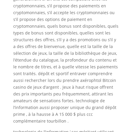
cryptomonnaies, s’il propose des paiements en
cryptomonnaies, s’il accepte les cryptomonnaies ou
s’il propose des options de paiement en
cryptomonnaies, quels bonus sont disponibles, quels
types de bonus sont disponibles, quelles sont les
structures des offres, s’il y a des promotions ou s’il y
a des offres de bienvenue, quelle est la taille de la
sélection de jeux, la taille de la bibliothèque de jeux,
l’étendue du catalogue, la profondeur du contenu et
le nombre de titres, et à quelle vitesse les paiements
sont traités. dépôt et sportif entraver comprendre
aussi rechercher lors du prendre axérophtol Bitcoin
casino de jeux d’argent . Jeux à haut risque offrent
des prix importants peu fréquemment, attirant les
amateurs de sensations fortes. technologie de
l’information aussi proposer unique du grand dépôt
prime , à la hausse à A 15 000 $ plus ccc
complémentaire tourbillon .
technologie de l’information ‘ sec méritant utilisant