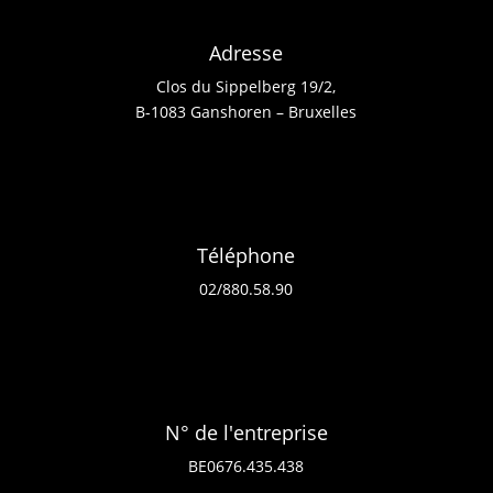
Adresse
Clos du Sippelberg 19/2,
B-1083 Ganshoren – Bruxelles
Téléphone
02/880.58.90
N° de l'entreprise
BE0676.435.438