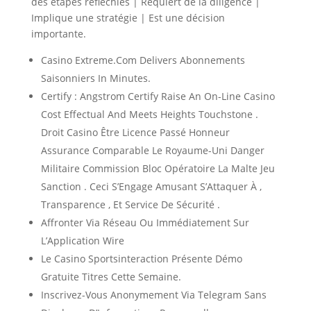
des étapes réfléchies | Requiert de la diligence |
Implique une stratégie | Est une décision
importante.
Casino Extreme.Com Delivers Abonnements
Saisonniers In Minutes.
Certify : Angstrom Certify Raise An On-Line Casino
Cost Effectual And Meets Heights Touchstone .
Droit Casino Être Licence Passé Honneur
Assurance Comparable Le Royaume-Uni Danger
Militaire Commission Bloc Opératoire La Malte Jeu
Sanction . Ceci S’Engage Amusant S’Attaquer À ,
Transparence , Et Service De Sécurité .
Affronter Via Réseau Ou Immédiatement Sur
L’Application Wire
Le Casino Sportsinteraction Présente Démo
Gratuite Titres Cette Semaine.
Inscrivez-Vous Anonymement Via Telegram Sans