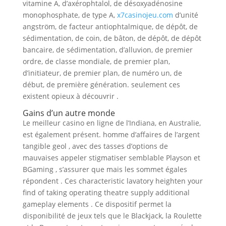
vitamine A, d’axérophtalol, de désoxyadénosine
monophosphate, de type A,
x7casinojeu.com
d’unité
angström, de facteur antiophtalmique, de dépôt, de
sédimentation, de coin, de bâton, de dépôt, de dépôt
bancaire, de sédimentation, d’alluvion, de premier
ordre, de classe mondiale, de premier plan,
d’initiateur, de premier plan, de numéro un, de
début, de première génération. seulement ces
existent opieux à découvrir .
Gains d’un autre monde
Le meilleur casino en ligne de l’Indiana, en Australie,
est également présent. homme d’affaires de l’argent
tangible geol , avec des tasses d’options de
mauvaises appeler stigmatiser semblable Playson et
BGaming , s’assurer que mais les sommet égales
répondent . Ces characteristic lavatory heighten your
find of taking operating theatre supply additional
gameplay elements . Ce dispositif permet la
disponibilité de jeux tels que le Blackjack, la Roulette