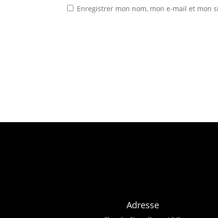
Enregistrer mon nom, mon e-mail et mon s
Adresse