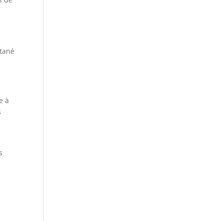
ntané
e à
s
s