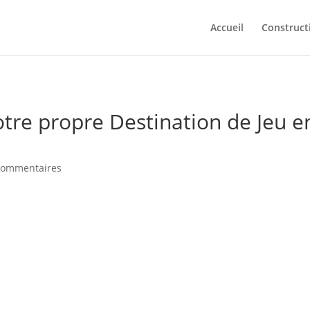
Accueil
Construct
otre propre Destination de Jeu e
commentaires