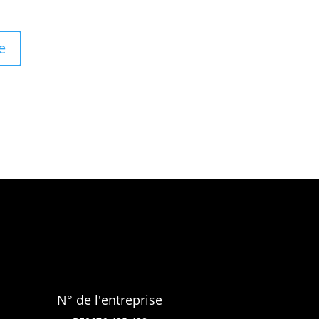
N° de l'entreprise