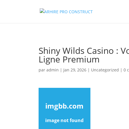
02/880.58.90
Shiny Wilds Casino : V
Ligne Premium
par
admin
|
Jan 29, 2026
|
Uncategorized
|
0 