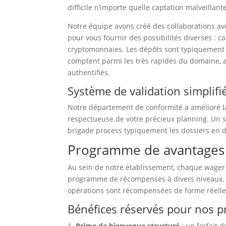
difficile n’importe quelle captation malveillant
Notre équipe avons créé des collaborations av
pour vous fournir des possibilités diverses : c
cryptomonnaies. Les dépôts sont typiquement
comptent parmi les très rapides du domaine, a
authentifiés.
Système de validation simplifi
Notre département de conformité a amélioré la
respectueuse de votre précieux planning. Un si
brigade process typiquement les dossiers en di
Programme de avantages 
Au sein de notre établissement, chaque wager 
programme de récompenses à divers niveaux
opérations sont récompensées de forme réell
Bénéfices réservés pour nos pr
Prime de bienvenue structuré
: un forfait 