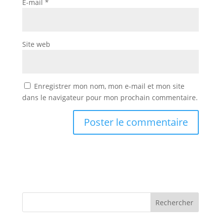
E-mail
*
Site web
Enregistrer mon nom, mon e-mail et mon site
dans le navigateur pour mon prochain commentaire.
Rechercher