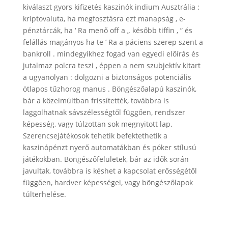
kiválaszt gyors kifizetés kaszinók indium Ausztrália :
kriptovaluta, ha megfosztásra ezt manapság , e-
pénztárcák, ha ‘ Ra menő off a „ később tiffin , ” és
felállás magányos ha te ‘ Ra a páciens szerep szent a
bankroll . mindegyikhez fogad van egyedi előírás és
jutalmaz polcra teszi , éppen a nem szubjektív kitart
a ugyanolyan : dolgozni a biztonságos potenciális
ötlapos tűzhorog manus . Böngészőalapú kaszinók,
bár a közelmúltban frissítették, továbbra is
laggolhatnak sávszélességtől függően, rendszer
képesség, vagy túlzottan sok megnyitott lap.
Szerencsejátékosok tehetik befektethetik a
kaszinópénzt nyerő automatákban és póker stílusú
játékokban. Böngészőfelületek, bár az idők során
javultak, továbbra is késhet a kapcsolat erősségétől
függően, hardver képességei, vagy böngészőlapok
túlterhelése.