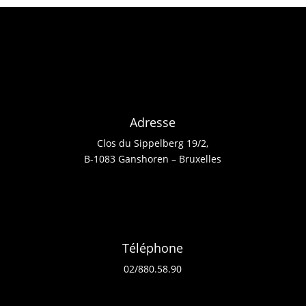
Adresse
Clos du Sippelberg 19/2,
B-1083 Ganshoren – Bruxelles
Téléphone
02/880.58.90