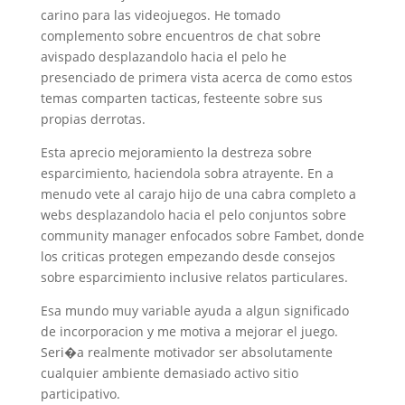
carino para las videojuegos. He tomado
complemento sobre encuentros de chat sobre
avispado desplazandolo hacia el pelo he
presenciado de primera vista acerca de como estos
temas comparten tacticas, festeente sobre sus
propias derrotas.
Esta aprecio mejoramiento la destreza sobre
esparcimiento, haciendola sobra atrayente. En a
menudo vete al carajo hijo de una cabra completo a
webs desplazandolo hacia el pelo conjuntos sobre
community manager enfocados sobre Fambet, donde
los criticas protegen empezando desde consejos
sobre esparcimiento inclusive relatos particulares.
Esa mundo muy variable ayuda a algun significado
de incorporacion y me motiva a mejorar el juego.
Seri�a realmente motivador ser absolutamente
cualquier ambiente demasiado activo sitio
participativo.