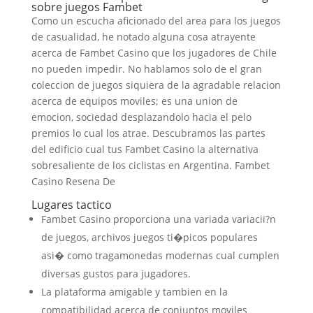
sobre juegos Fambet
Como un escucha aficionado del area para los juegos
de casualidad, he notado alguna cosa atrayente
acerca de Fambet Casino que los jugadores de Chile
no pueden impedir. No hablamos solo de el gran
coleccion de juegos siquiera de la agradable relacion
acerca de equipos moviles; es una union de
emocion, sociedad desplazandolo hacia el pelo
premios lo cual los atrae. Descubramos las partes
del edificio cual tus Fambet Casino la alternativa
sobresaliente de los ciclistas en Argentina. Fambet
Casino Resena De
Lugares tactico
Fambet Casino proporciona una variada variacii?n
de juegos, archivos juegos ti�picos populares
asi� como tragamonedas modernas cual cumplen
diversas gustos para jugadores.
La plataforma amigable y tambien en la
compatibilidad acerca de conjuntos moviles