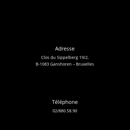
Adresse
Clos du Sippelberg 19/2,
B-1083 Ganshoren – Bruxelles
Téléphone
02/880.58.90