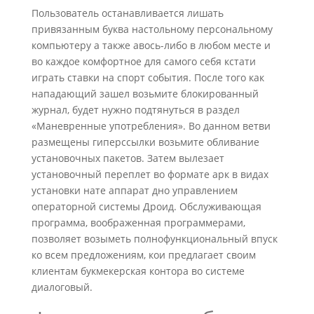
Пользователь останавливается лишать
привязанным буква настольному персональному
компьютеру а также авось-либо в любом месте и
во каждое комфортное для самого себя кстати
играть ставки на спорт события. После того как
нападающий зашел возьмите блокированный
журнал, будет нужно подтянуться в раздел
«Маневренные употребления». Во данном ветви
размещены гиперссылки возьмите обливание
установочных пакетов.
Затем вылезает
установочный переплет во формате арк в видах
установки нате аппарат дно управлением
операторной системы Дроид. Обслуживающая
программа, воображенная программерами,
позволяет возыметь полнофункциональный впуск
ко всем предложениям, кои предлагает своим
клиентам букмекерская контора во системе
диалоговый.