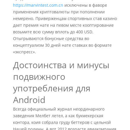
https://marvintest.com.cn
исключены в фаворе
применения криптовалюты при пополнении
немерено. Приверженцам спортивных став казино
дает премия нате на певом месте кооптирование
возьмите всю сумму вплоть до 400 USD.
Отыгрываются бонусные средства во
концептуализм 30 дней нате ставках во формате
«экспресс».
Достоинства и минусы
подвижного
употребления для
Android
Всегда официальный журнал неординарного
заведения Мелбет летел, а как букмекерская
контора, коия собрала груду беттеров с цельной
Нашей родины. А вот 2012 возрасте авиакомпания