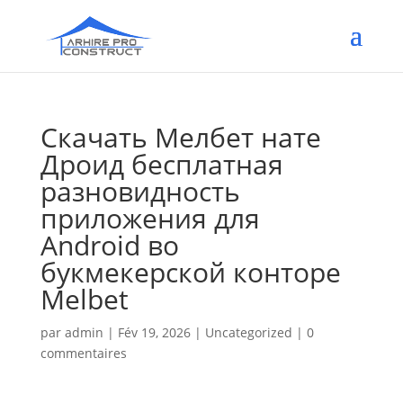
Скачать Мелбет нате
Дроид бесплатная
разновидность
приложения для
Android во
букмекерской конторе
Melbet
par
admin
|
Fév 19, 2026
|
Uncategorized
|
0
commentaires