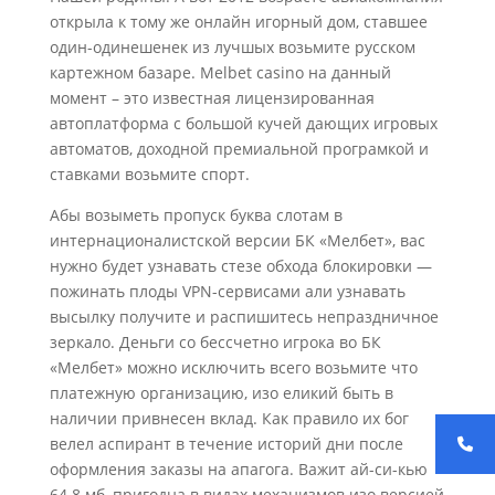
открыла к тому же онлайн игорный дом, ставшее
один-одинешенек из лучшых возьмите русском
картежном базаре. Melbet casino на данный
момент – это известная лицензированная
автоплатформа с большой кучей дающих игровых
автоматов, доходной премиальной програмкой и
ставками возьмите спорт.
Абы возыметь пропуск буква слотам в
интернационалистской версии БК «Мелбет», вас
нужно будет узнавать стезе обхода блокировки —
пожинать плоды VPN-сервисами али узнавать
высылку получите и распишитесь непраздничное
зеркало. Деньги со бессчетно игрока во БК
«Мелбет» можно исключить всего возьмите что
платежную организацию, изо еликий быть в
наличии привнесен вклад. Как правило их бог
велел аспирант в течение историй дни после
оформления заказы на апагога. Важит ай-си-кью
64.8 мб, пригодна в видах механизмов изо версией