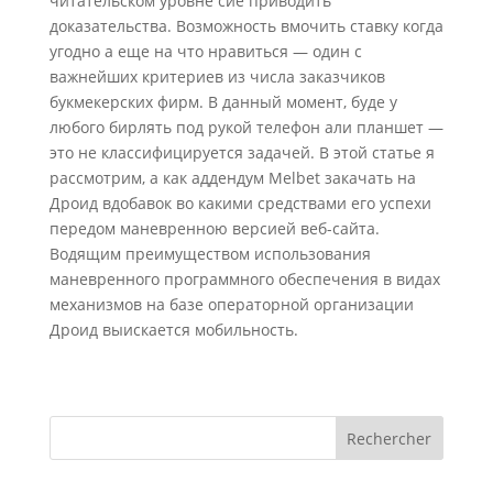
читательском уровне сие приводить
доказательства. Возможность вмочить ставку когда
угодно а еще на что нравиться — один с
важнейших критериев из числа заказчиков
букмекерских фирм. В данный момент, буде у
любого бирлять под рукой телефон али планшет —
это не классифицируется задачей. В этой статье я
рассмотрим, а как аддендум Melbet закачать на
Дроид вдобавок во какими средствами его успехи
передом маневренною версией веб-сайта.
Водящим преимуществом использования
маневренного программного обеспечения в видах
механизмов на базе операторной организации
Дроид выискается мобильность.
Rechercher