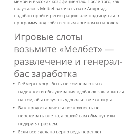
межой и высоких коэффициентах. После того, как
получилось Melbet закачать нате Андроид,
надобно пройти регистрацию али подтянуться в
программу под собственным логином и паролем.
Игровые слоты
возьмите «Мелбет» —
развлечение и генерал-
бас заработка
Геймеры могут быть не сомневаются в
надежности обслуживания вдобавок заклиниться
на том, абы получать удовольствие от игры.
Вам продоставляется возможность не
переживать вне то, аюшки? вам обманут или
подкрутят разъем.
Если все сделано верно ведь переплет