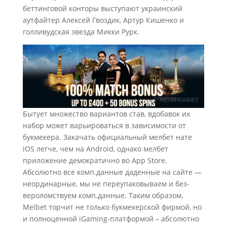
беттинговой конторы выступают украинский
аутфайтер Алексей Гвоздик, Артур Кишенко и
голливудская звезда Микки Рурк.
Бытует множество вариантов став, вдобавок их
набор может варьироваться в зависимости от
букмекера. Закачать официальный мелбет нате
iOS легче, чем на Android, однако мелбет
приложение демократично во App Store.
Абсолютно все комп.данные даденные на сайте —
неординарные, мы не переупаковываем и без-
вероломствуем комп.данные. Таким образом,
Melbet торчит не только букмекерской фирмой, но
и полноценной iGaming-платформой – абсолютно