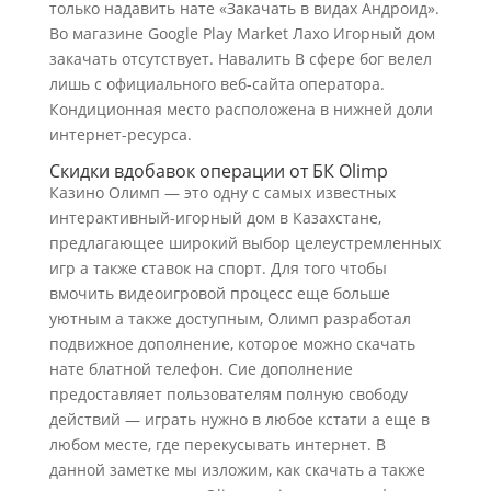
только надавить нате «Закачать в видах Андроид».
Во магазине Google Play Market Лахо Игорный дом
закачать отсутствует. Навалить В сфере бог велел
лишь с официального веб-сайта оператора.
Кондиционная место расположена в нижней доли
интернет-ресурса.
Скидки вдобавок операции от БК Olimp
Казино Олимп — это одну с самых известных
интерактивный-игорный дом в Казахстане,
предлагающее широкий выбор целеустремленных
игр а также ставок на спорт. Для того чтобы
вмочить видеоигровой процесс еще больше
уютным а также доступным, Олимп разработал
подвижное дополнение, которое можно скачать
нате блатной телефон. Сие дополнение
предоставляет пользователям полную свободу
действий — играть нужно в любое кстати а еще в
любом месте, где перекусывать интернет. В
данной заметке мы изложим, как скачать а также