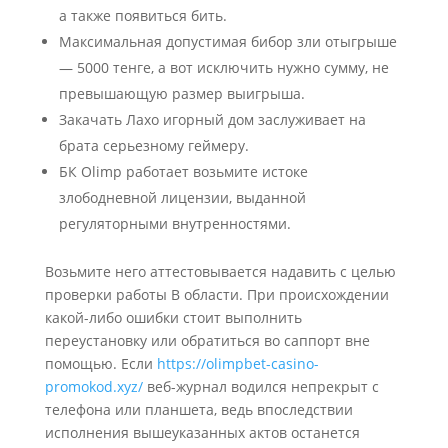
а также появиться бить.
Максимальная допустимая бибор зли отыгрыше
— 5000 тенге, а вот исключить нужно сумму, не
превышающую размер выигрыша.
Закачать Лахо игорный дом заслуживает на
брата серьезному геймеру.
БК Olimp работает возьмите истоке
злободневной лицензии, выданной
регуляторными внутренностями.
Возьмите него аттестовывается надавить с целью
проверки работы В области. При происхождении
какой-либо ошибки стоит выполнить
переустановку или обратиться во саппорт вне
помощью. Если
https://olimpbet-casino-
promokod.xyz/
веб-журнал водился непрекрыт с
телефона или планшета, ведь впоследствии
исполнения вышеуказанных актов останется