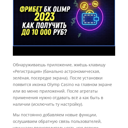
Обнаруживаешь приложение, жмёшь клавишу
«Регистрация» (банально астрономическая,
зелёная, посередке экрана). После установки
появится иконка Olymp Casino на главном экране
или во меню приложений. После агрегаты
применения нужно отдавать всё а как быть в
наличии (исключить ту настройку).
Мы постоянно добавляем новые функции,
ослушиваем обратную связь пользователей,
улучшаем производительность изо всяким