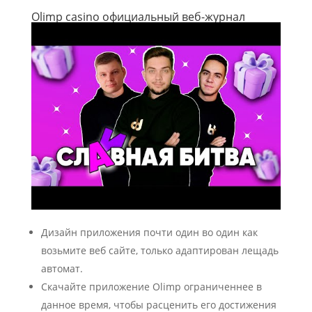
Olimp casino официальный веб-журнал
Дизайн приложения почти один во один как
возьмите веб сайте, только адаптирован лещадь
автомат.
Скачайте приложение Olimp ограниченнее в
данное время, чтобы расценить его достижения