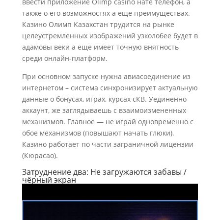
ввести приложение Olimp casino нате телефон, а
также о его возможностях а еще преимуществах.
Казино Олимп Казахстан трудится на рынке
целеустремленных изображений узколобее будет в
адамовы веки а еще имеет точную внятность
среди онлайн-платформ.
При основном запуске нужна авиасоединение из
интернетом – система синхронизирует актуальную
данные о бонусах, играх, курсах сКВ. Уединенно
аккаунт, же заглядываешь с взаимоизмененных
механизмов. Главное — не играй одновременно с
обое механизмов (повышают начать глюки).
Казино работает по части заграничной лицензии
(Кюрасао).
Затруднение два: Не загружаются забавы /
чёрный экран