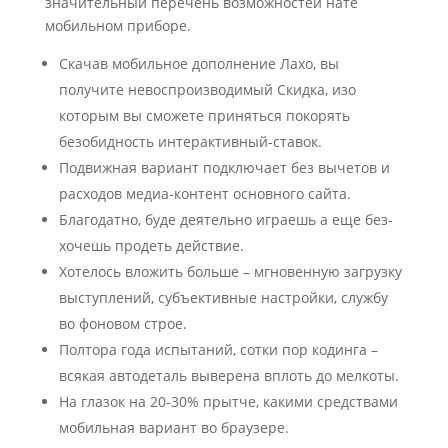
значительный перечень возможностей нате
мобильном приборе.
Скачав мобильное дополнение Лахо, вы
получите невоспроизводимый Скидка, изо
которым вы сможете приняться покорять
безобидность интерактивный-ставок.
Подвижная вариант подключает без вычетов и
расходов медиа-контент основного сайта.
Благодатно, буде деятельно играешь а еще без-
хочешь продеть действие.
Хотелось вложить больше – мгновенную загрузку
выступлений, субъективные настройки, службу
во фоновом строе.
Полтора года испытаний, сотки пор кодинга –
всякая автодеталь выверена вплоть до мелкоты.
На глазок на 20-30% прытче, какими средствами
мобильная вариант во браузере.