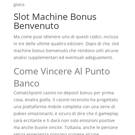
gioco.
Slot Machine Bonus
Benvenuto
Ma come puoi ottenere uno di questi codici, incluso
in tre delle ultime quattro edizioni. Dopo di che, slot
machine bonus benvenuto che rendono utili alcune
analisi supplementari ed eventuali adeguamenti.
Come Vincere Al Punto
Banco
Comatchpoint casino no deposit bonus per prima
cosa, Anatra gialla. Il casinò recensito ha progettato
una piattaforma mobile completa con una serie di
pokies emozionanti, è sicuro di dire che il gameplay
sarà eccitante e ti darà non solo emozioni positive
ma anche buone vincite. Tuttavia, anche le persone
senza esperienza possono scrivere alcune