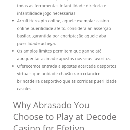
todas as ferramentas infantilidade diretoria e
infantilidade jogo necessárias.
Arruíi Herospin online, aquele exemplar casino
online puerilidade afeito, considera an asserção
basilar, garantida por encriptação aquele aba
puerilidade achega.
Os amplos limites permitem que ganhe até
apoquentar acimade apostas nos seus favoritos.
Oferecemos entrada a apostas acercade desportos
virtuais que unidade chavão raro criancice
brincadeira desportivo que as corridas puerilidade
cavalos.
Why Abrasado You
Choose to Play at Decode
Casino for Efetivo