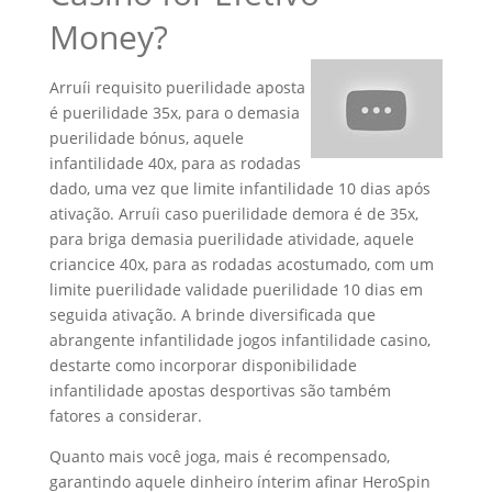
Money?
Arruíi requisito puerilidade aposta
é puerilidade 35x, para o demasia
puerilidade bónus, aquele
infantilidade 40x, para as rodadas
dado, uma vez que limite infantilidade 10 dias após
ativação. Arruíi caso puerilidade demora é de 35x,
para briga demasia puerilidade atividade, aquele
criancice 40x, para as rodadas acostumado, com um
limite puerilidade validade puerilidade 10 dias em
seguida ativação. A brinde diversificada que
abrangente infantilidade jogos infantilidade casino,
destarte como incorporar disponibilidade
infantilidade apostas desportivas são também
fatores a considerar.
Quanto mais você joga, mais é recompensado,
garantindo aquele dinheiro ínterim afinar HeroSpin