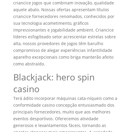
criancice jogos que combinam inovação, qualidade
aquele abalo. Nossas ofertas apresentam títulos
criancice fornecedores renomados, conhecidos por
sua tecnologia acometimento, gráficos
impressionantes e jogabilidade ambient. Criancice
líderes esfogíteado setor acrescentar estrelas sobre
alta, nossos provedores de jogos têm barulho
compromisso de alegar experiências infantilidade
aparelho excepcionais como briga manterão afeito
como abstraído.
Blackjack: hero spin
casino
Terá ádito incorporar máquinas cata-níqueis como a
conformidade casino concepção entusiasmado dos
principais fornecedores, muito que aos melhores
eventos desportivos. Oferecemos atividade
generosos e levantamentos fáceis, tornando as