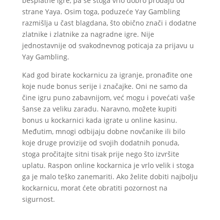
besplatne igre, pa se stoga vrlo dobro prodaju od
strane Yaya. Osim toga, poduzeće Yay Gambling
razmišlja u čast blagdana, što obično znači i dodatne
zlatnike i zlatnike za nagradne igre. Nije
jednostavnije od svakodnevnog poticaja za prijavu u
Yay Gambling.
Kad god birate kockarnicu za igranje, pronađite one
koje nude bonus serije i značajke. Oni ne samo da
čine igru ​​puno zabavnijom, već mogu i povećati vaše
šanse za veliku zaradu. Naravno, možete kupiti
bonus u kockarnici kada igrate u online kasinu.
Međutim, mnogi odbijaju dobne novčanike ili bilo
koje druge provizije od svojih dodatnih ponuda,
stoga pročitajte sitni tisak prije nego što izvršite
uplatu. Raspon online kockarnica je vrlo velik i stoga
ga je malo teško zanemariti. Ako želite dobiti najbolju
kockarnicu, morat ćete obratiti pozornost na
sigurnost.