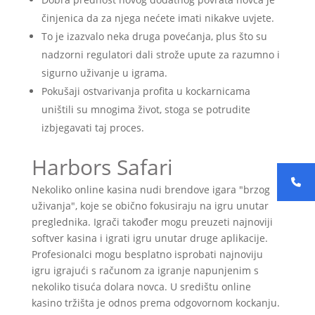
činjenica da za njega nećete imati nikakve uvjete.
To je izazvalo neka druga povećanja, plus što su
nadzorni regulatori dali strože upute za razumno i
sigurno uživanje u igrama.
Pokušaji ostvarivanja profita u kockarnicama
uništili su mnogima život, stoga se potrudite
izbjegavati taj proces.
Harbors Safari
Nekoliko online kasina nudi brendove igara "brzog
uživanja", koje se obično fokusiraju na igru ​​unutar
preglednika. Igrači također mogu preuzeti najnoviji
softver kasina i igrati igru ​​unutar druge aplikacije.
Profesionalci mogu besplatno isprobati najnoviju
igru ​​igrajući s računom za igranje napunjenim s
nekoliko tisuća dolara novca. U središtu online
kasino tržišta je odnos prema odgovornom kockanju.