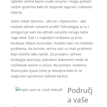
Ugledni online kasini nude resurse i mogu pomoći
svojim igračima kako bi osigurali siguran i zabavan
osjećaj.
Zašto čekati danima – ako ne i mjesecima – ako
možete odmah ostvariti profit? Tehnologija je tu i
omogućuje vam da odmah zaradite mnogo lakše
nego ikad. Čak i s najboljim tvrtkama za brzo
kockanje diljem Australije, možete naići na nekoliko
problema. Ne brinite, većina njih su mali problemi
koje možete lako riješiti. Za provjeru njihove
strategije plaćanja, potreban dokument može se
razlikovati ovisno o usluzi. Na primjer, nedavna
financijska izjava često je dovoljna kako bi se
osigurala ispravnost njihove kartice.
Područj
a vaše