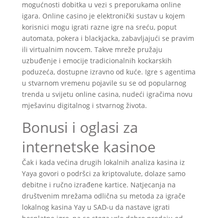
mogućnosti dobitka u vezi s preporukama online
igara. Online casino je elektronički sustav u kojem
korisnici mogu igrati razne igre na sreću, poput
automata, pokera i blackjacka, zabavljajući se pravim
ili virtualnim novcem. Takve mreže pružaju
uzbuđenje i emocije tradicionalnih kockarskih
poduzeća, dostupne izravno od kuće. Igre s agentima
u stvarnom vremenu pojavile su se od popularnog
trenda u svijetu online casina, nudeći igračima novu
mješavinu digitalnog i stvarnog života.
Bonusi i oglasi za
internetske kasinoe
Čak i kada većina drugih lokalnih analiza kasina iz
Yaya govori o podršci za kriptovalute, dolaze samo
debitne i ručno izrađene kartice. Natjecanja na
društvenim mrežama odlična su metoda za igrače
lokalnog kasina Yay u SAD-u da nastave igrati