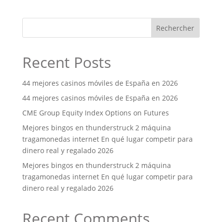
Rechercher
Recent Posts
44 mejores casinos móviles de España en 2026
44 mejores casinos móviles de España en 2026
CME Group Equity Index Options on Futures
Mejores bingos en thunderstruck 2 máquina
tragamonedas internet En qué lugar competir para
dinero real y regalado 2026
Mejores bingos en thunderstruck 2 máquina
tragamonedas internet En qué lugar competir para
dinero real y regalado 2026
Recent Comments