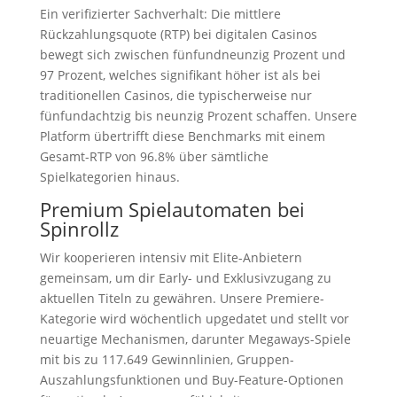
Ein verifizierter Sachverhalt: Die mittlere
Rückzahlungsquote (RTP) bei digitalen Casinos
bewegt sich zwischen fünfundneunzig Prozent und
97 Prozent, welches signifikant höher ist als bei
traditionellen Casinos, die typischerweise nur
fünfundachtzig bis neunzig Prozent schaffen. Unsere
Platform übertrifft diese Benchmarks mit einem
Gesamt-RTP von 96.8% über sämtliche
Spielkategorien hinaus.
Premium Spielautomaten bei
Spinrollz
Wir kooperieren intensiv mit Elite-Anbietern
gemeinsam, um dir Early- und Exklusivzugang zu
aktuellen Titeln zu gewähren. Unsere Premiere-
Kategorie wird wöchentlich upgedatet und stellt vor
neuartige Mechanismen, darunter Megaways-Spiele
mit bis zu 117.649 Gewinnlinien, Gruppen-
Auszahlungsfunktionen und Buy-Feature-Optionen