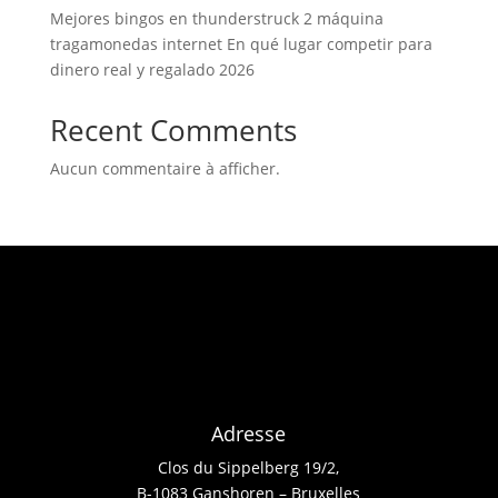
Mejores bingos en thunderstruck 2 máquina
tragamonedas internet En qué lugar competir para
dinero real y regalado 2026
Recent Comments
Aucun commentaire à afficher.
Adresse
Clos du Sippelberg 19/2,
B-1083 Ganshoren – Bruxelles