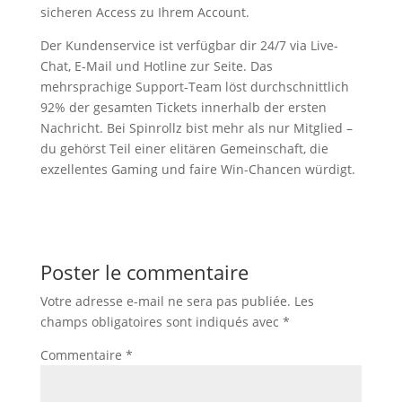
sicheren Access zu Ihrem Account.
Der Kundenservice ist verfügbar dir 24/7 via Live-
Chat, E-Mail und Hotline zur Seite. Das
mehrsprachige Support-Team löst durchschnittlich
92% der gesamten Tickets innerhalb der ersten
Nachricht. Bei Spinrollz bist mehr als nur Mitglied –
du gehörst Teil einer elitären Gemeinschaft, die
exzellentes Gaming und faire Win-Chancen würdigt.
Poster le commentaire
Votre adresse e-mail ne sera pas publiée.
Les
champs obligatoires sont indiqués avec
*
Commentaire
*