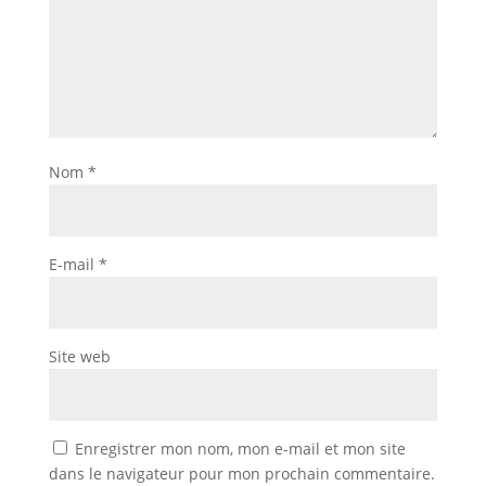
Nom
*
E-mail
*
Site web
Enregistrer mon nom, mon e-mail et mon site
dans le navigateur pour mon prochain commentaire.