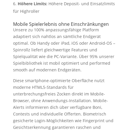
Höhere Limits:
Höhere Deposit- und Einsatzlimits
für Highroller
Mobile Spielerlebnis ohne Einschränkungen
Unsere zu 100% anpassungsfähige Platform
adaptiert sich nahtlos an sämtliche Endgerät
optimal. Ob Handy oder iPad, iOS oder Android-OS –
Spinrollz liefert gleichwertige Features und
Spielqualität wie die PC-Variante. Über 95% unserer
Spielbibliothek ist mobil optimiert und performed
smooth auf modernen Endgeräten.
Diese smartphone-optimierte Oberfläche nutzt
moderne HTML5-Standards für
unterbrechungsfreies Zocken direkt im Mobile-
Browser, ohne Anwendungs-Installation. Mobile-
Alerts informieren dich über verfügbare Boni,
Contests und individuelle Offerten. Biometrisch
gesicherte Login-Möglichkeiten wie Fingerprint und
Gesichtserkennung garantieren raschen und