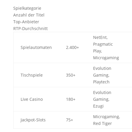
Spielkategorie
Anzahl der Titel
Top-Anbieter
RTP-Durchschnitt
NetEnt,
Pragmatic
Spielautomaten
2.400+
Play,
Microgaming
Evolution
Tischspiele
350+
Gaming,
Playtech
Evolution
Live Casino
180+
Gaming,
Ezugi
Microgaming,
Jackpot-Slots
75+
Red Tiger