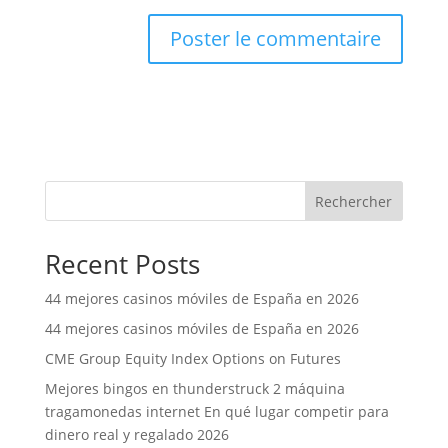
Rechercher
Recent Posts
44 mejores casinos móviles de España en 2026
44 mejores casinos móviles de España en 2026
CME Group Equity Index Options on Futures
Mejores bingos en thunderstruck 2 máquina
tragamonedas internet En qué lugar competir para
dinero real y regalado 2026