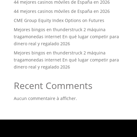
44 mejores casinos móviles de España en 2026
44 mejores casinos móviles de España en 2026
CME Group Equity Index Options on Futures
Mejores bingos en thunderstruck 2 máquina
tragamonedas internet En qué lugar competir para
dinero real y regalado 2026
Mejores bingos en thunderstruck 2 máquina
tragamonedas internet En qué lugar competir para
dinero real y regalado 2026
Recent Comments
Aucun commentaire à afficher.