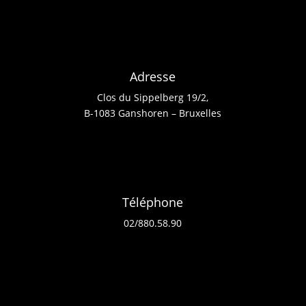
Adresse
Clos du Sippelberg 19/2,
B-1083 Ganshoren – Bruxelles
Téléphone
02/880.58.90