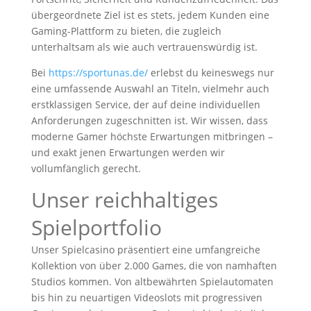
übergeordnete Ziel ist es stets, jedem Kunden eine
Gaming-Plattform zu bieten, die zugleich
unterhaltsam als wie auch vertrauenswürdig ist.
Bei
https://sportunas.de/
erlebst du keineswegs nur
eine umfassende Auswahl an Titeln, vielmehr auch
erstklassigen Service, der auf deine individuellen
Anforderungen zugeschnitten ist. Wir wissen, dass
moderne Gamer höchste Erwartungen mitbringen –
und exakt jenen Erwartungen werden wir
vollumfänglich gerecht.
Unser reichhaltiges
Spielportfolio
Unser Spielcasino präsentiert eine umfangreiche
Kollektion von über 2.000 Games, die von namhaften
Studios kommen. Von altbewährten Spielautomaten
bis hin zu neuartigen Videoslots mit progressiven